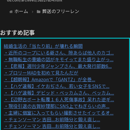
ホーム
葬送のフリーレン
おすすめ記事
結婚生活の「当たり前」が壊れる瞬間
近所のコープにいる爺さん、隙あらば他人のカゴ...
無職転生の重婚の話がキモイってまた盛り上がっ...
【悲報】週刊少年ジャンプさん、最大発行部数6...
ブロリーMADを初めて見たんだが
【超朗報】Amazonで「GANTZ」が全巻...
【ハゲ速報】イケおぢさん、若い女子をSNSで...
【ハゲ速報】デビッド・ベッカムさん、ベッカム...
【辺野古ボート転覆１６人死傷事故】呆れた逆ギ...
現役引退の古賀紗理那にSNS上でねぎらいの声...
主婦に個室に入ってもらい撮影させたイッてるオ...
チェンソーマン 吉田...お前随分と鍛え直し...
チェンソーマン 吉田...お前随分と鍛え直し...