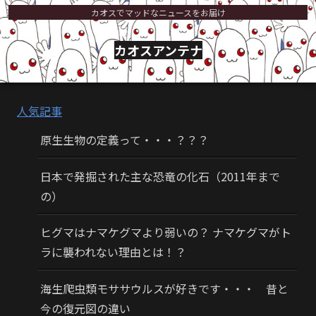
カオスでマッドなニュースをお届け
カオスアンテナ
人気記事
原生生物の定義って・・・？？？
日本で発掘された主な恐竜の化石（2011年まで
の）
ヒグマはナマケグマより弱いの？ ナマケグマがト
ラに襲われない理由とは！？
海生爬虫類モササウルスが好きです・・・ 昔と
今の復元図の違い