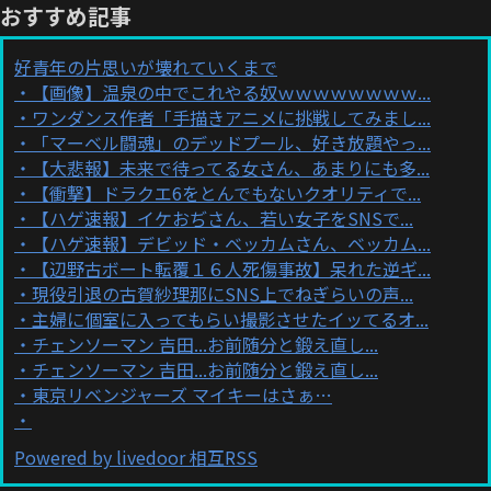
おすすめ記事
好青年の片思いが壊れていくまで
【画像】温泉の中でこれやる奴ｗｗｗｗｗｗｗｗ...
ワンダンス作者「手描きアニメに挑戦してみまし...
「マーベル闘魂」のデッドプール、好き放題やっ...
【大悲報】未来で待ってる女さん、あまりにも多...
【衝撃】ドラクエ6をとんでもないクオリティで...
【ハゲ速報】イケおぢさん、若い女子をSNSで...
【ハゲ速報】デビッド・ベッカムさん、ベッカム...
【辺野古ボート転覆１６人死傷事故】呆れた逆ギ...
現役引退の古賀紗理那にSNS上でねぎらいの声...
主婦に個室に入ってもらい撮影させたイッてるオ...
チェンソーマン 吉田...お前随分と鍛え直し...
チェンソーマン 吉田...お前随分と鍛え直し...
東京リベンジャーズ マイキーはさぁ…
Powered by livedoor 相互RSS