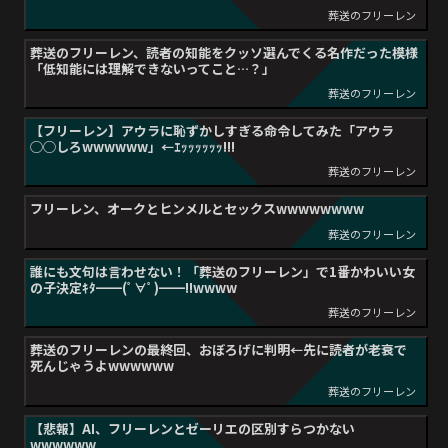
葬送のフリーレン
葬送のフリーレン、読者の知能をクッソ選んでくる名作だった模様
「低知能には理解できないってこと…？」
葬送のフリーレン
【フリーレン】アウラに恥ずかしすぎる命令してみた「アウラ
◯◯しろwwwwww」←ｴｯｯｯｯｯｯ!!!
葬送のフリーレン
フリーレン、オークとヒンメルとセックスwwwwwwww
葬送のフリーレン
誰にも文句は言わせない！「葬送のフリーレン」で1番かわいい女
の子決定ｷﾀ━━(ﾟ∀ﾟ)━━!!wwww
葬送のフリーレン
葬送のフリーレンの最終回、おぼろげに判明←先に読者が老衰で
死んじゃうよwwwwww
葬送のフリーレン
【悲報】AI、フリーレンとゼーリエの区別すらつかない
wwwwww