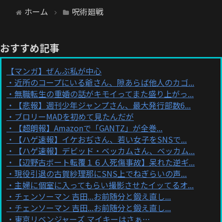
ホーム
呪術廻戦
おすすめ記事
【マンガ】ぜんぶ私が中心
近所のコープにいる爺さん、隙あらば他人のカゴ...
無職転生の重婚の話がキモイってまた盛り上がっ...
【悲報】週刊少年ジャンプさん、最大発行部数6...
ブロリーMADを初めて見たんだが
【超朗報】Amazonで「GANTZ」が全巻...
【ハゲ速報】イケおぢさん、若い女子をSNSで...
【ハゲ速報】デビッド・ベッカムさん、ベッカム...
【辺野古ボート転覆１６人死傷事故】呆れた逆ギ...
現役引退の古賀紗理那にSNS上でねぎらいの声...
主婦に個室に入ってもらい撮影させたイッてるオ...
チェンソーマン 吉田...お前随分と鍛え直し...
チェンソーマン 吉田...お前随分と鍛え直し...
東京リベンジャーズ マイキーはさぁ…