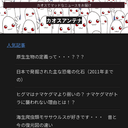
カオスでマッドなニュースをお届け
カオスアンテナ
人気記事
原生生物の定義って・・・？？？
日本で発掘された主な恐竜の化石（2011年まで
の）
ヒグマはナマケグマより弱いの？ ナマケグマがト
ラに襲われない理由とは！？
海生爬虫類モササウルスが好きです・・・ 昔と
今の復元図の違い