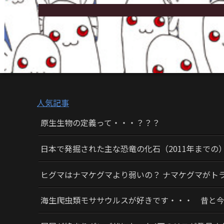
人気記事
原生生物の定義って・・・？？？
日本で発掘された主な恐竜の化石（2011年までの
ヒグマはナマケグマより弱いの？ ナマケグマがト
海生爬虫類モササウルスが好きです・・・ 昔と