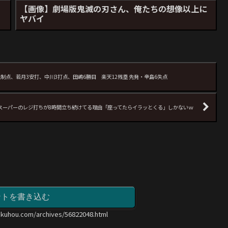
【画像】劇場版鬼滅の刃さん、俺たちの想像以上に
ヤバイ
害で先制点、若月3安打、中川3打点、田嶋6勝目 楽天12残塁 先発・辛島6失点
 スーパーのレジ打ちが8時間立ち続けてる理由「座ってたらイラッとくる」しかないｗ
ントを書き込む
okuhou.com/archives/56822048.html