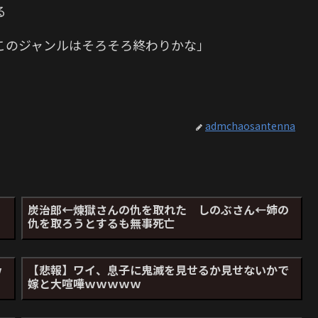
る
このジャンルはそろそろ終わりかな」
か
admchaosantenna
、
炭治郎←煉獄さんの仇を取れた しのぶさん←姉の
仇を取ろうとするも無事死亡
ｗ
【悲報】ワイ、息子に鬼滅を見せるか見せないかで
嫁と大喧嘩ｗｗｗｗｗ