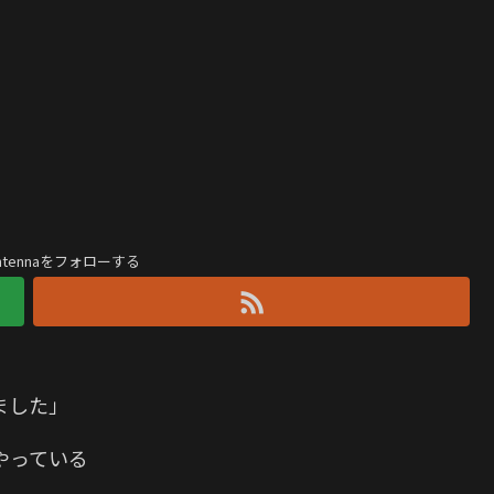
antennaをフォローする
ました」
やっている