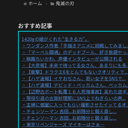
ホーム
鬼滅の刃
おすすめ記事
1420gの娘がくれた“生きる力”。
ワンダンス作者「手描きアニメに挑戦してみまし..
「マーベル闘魂」のデッドプール、好き放題やっ..
映画ちいかわ、声優インタビューが公開される
【大悲報】未来で待ってる女さん、あまりにも多..
【衝撃】ドラクエ6をとんでもないクオリティで...
【ハゲ速報】イケおぢさん、若い女子をSNSで...
【ハゲ速報】デビッド・ベッカムさん、ベッカム..
【辺野古ボート転覆１６人死傷事故】呆れた逆ギ..
現役引退の古賀紗理那にSNS上でねぎらいの声...
主婦に個室に入ってもらい撮影させたイッてるオ..
チェンソーマン 吉田...お前随分と鍛え直し...
チェンソーマン 吉田...お前随分と鍛え直し...
東京リベンジャーズ マイキーはさぁ…