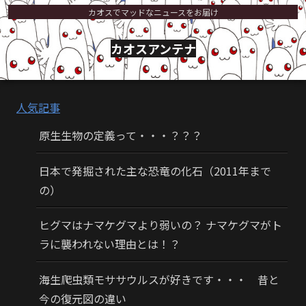
カオスでマッドなニュースをお届け
カオスアンテナ
人気記事
原生生物の定義って・・・？？？
日本で発掘された主な恐竜の化石（2011年まで
の）
ヒグマはナマケグマより弱いの？ ナマケグマがト
ラに襲われない理由とは！？
海生爬虫類モササウルスが好きです・・・ 昔と
今の復元図の違い