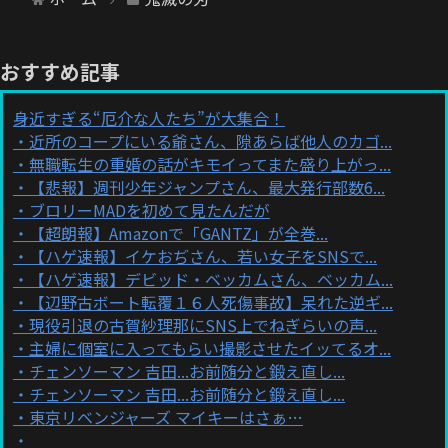
おすすめ記事
身近すぎる“厄介な人たち”が大集合！
近所のコープにいる爺さん、隙あらば他人のカゴ...
無職転生の重婚の話がキモイってまた盛り上がっ...
【悲報】週刊少年ジャンプさん、最大発行部数6...
ブロリーMADを初めて見たんだが
【超朗報】Amazonで「GANTZ」が全巻...
【ハゲ速報】イケおぢさん、若い女子をSNSで...
【ハゲ速報】デビッド・ベッカムさん、ベッカム...
【辺野古ボート転覆１６人死傷事故】呆れた逆ギ...
現役引退の古賀紗理那にSNS上でねぎらいの声...
主婦に個室に入ってもらい撮影させたイッてるオ...
チェンソーマン 吉田...お前随分と鍛え直し...
チェンソーマン 吉田...お前随分と鍛え直し...
東京リベンジャーズ マイキーはさぁ…