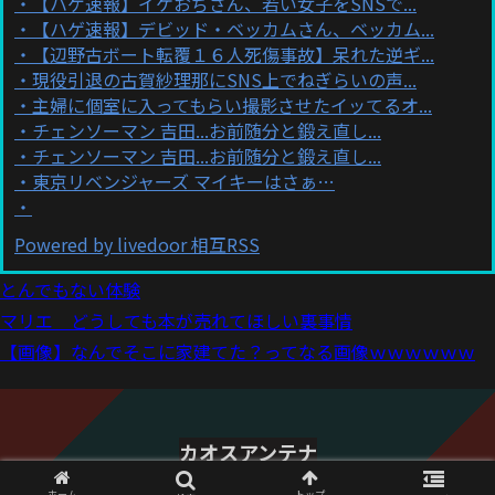
【ハゲ速報】イケおぢさん、若い女子をSNSで...
【ハゲ速報】デビッド・ベッカムさん、ベッカム...
【辺野古ボート転覆１６人死傷事故】呆れた逆ギ...
現役引退の古賀紗理那にSNS上でねぎらいの声...
主婦に個室に入ってもらい撮影させたイッてるオ...
チェンソーマン 吉田...お前随分と鍛え直し...
チェンソーマン 吉田...お前随分と鍛え直し...
東京リベンジャーズ マイキーはさぁ…
Powered by livedoor 相互RSS
とんでもない体験
マリエ どうしても本が売れてほしい裏事情
【画像】なんでそこに家建てた？ってなる画像ｗｗｗｗｗｗ
カオスアンテナ
© 2021 カオスアンテナ.
ホーム
トップ