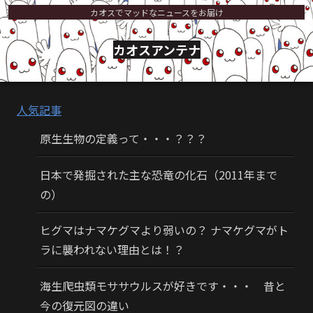
カオスでマッドなニュースをお届け
カオスアンテナ
人気記事
原生生物の定義って・・・？？？
日本で発掘された主な恐竜の化石（2011年まで
の）
ヒグマはナマケグマより弱いの？ ナマケグマがト
ラに襲われない理由とは！？
海生爬虫類モササウルスが好きです・・・ 昔と
今の復元図の違い