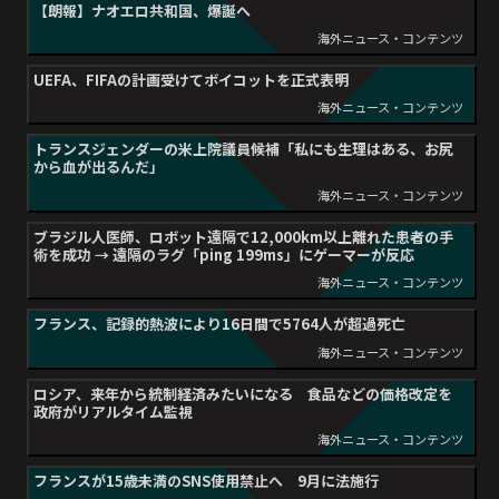
【朗報】ナオエロ共和国、爆誕へ
海外ニュース・コンテンツ
UEFA、FIFAの計画受けてボイコットを正式表明
海外ニュース・コンテンツ
トランスジェンダーの米上院議員候補「私にも生理はある、お尻
から血が出るんだ」
海外ニュース・コンテンツ
ブラジル人医師、ロボット遠隔で12,000km以上離れた患者の手
術を成功 → 遠隔のラグ「ping 199ms」にゲーマーが反応
海外ニュース・コンテンツ
フランス、記録的熱波により16日間で5764人が超過死亡
海外ニュース・コンテンツ
ロシア、来年から統制経済みたいになる 食品などの価格改定を
政府がリアルタイム監視
海外ニュース・コンテンツ
フランスが15歳未満のSNS使用禁止へ 9月に法施行