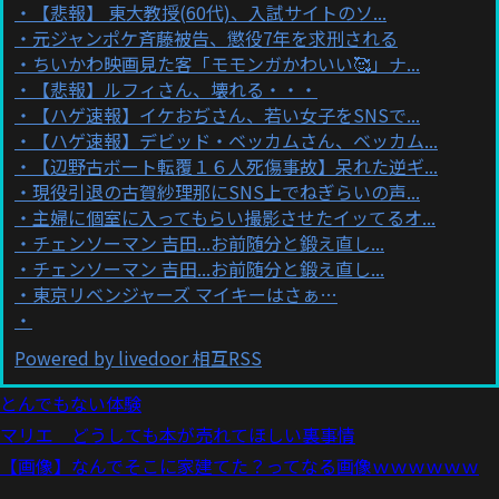
【悲報】 東大教授(60代)、入試サイトのソ...
元ジャンポケ斉藤被告、懲役7年を求刑される
ちいかわ映画見た客「モモンガかわいい🥰」ナ...
【悲報】ルフィさん、壊れる・・・
【ハゲ速報】イケおぢさん、若い女子をSNSで...
【ハゲ速報】デビッド・ベッカムさん、ベッカム...
【辺野古ボート転覆１６人死傷事故】呆れた逆ギ...
現役引退の古賀紗理那にSNS上でねぎらいの声...
主婦に個室に入ってもらい撮影させたイッてるオ...
チェンソーマン 吉田...お前随分と鍛え直し...
チェンソーマン 吉田...お前随分と鍛え直し...
東京リベンジャーズ マイキーはさぁ…
Powered by livedoor 相互RSS
とんでもない体験
マリエ どうしても本が売れてほしい裏事情
【画像】なんでそこに家建てた？ってなる画像ｗｗｗｗｗｗ