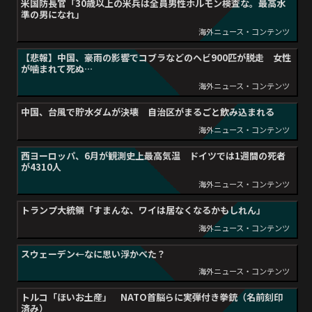
米国防長官「30歳以上の米兵は全員男性ホルモン検査な。最高水
準の男になれ」
海外ニュース・コンテンツ
【悲報】中国、豪雨の影響でコブラなどのヘビ900匹が脱走 女性
が噛まれて死ぬ…
海外ニュース・コンテンツ
中国、台風で貯水ダムが決壊 自治区がまるごと飲み込まれる
海外ニュース・コンテンツ
西ヨーロッパ、6月が観測史上最高気温 ドイツでは1週間の死者
が4310人
海外ニュース・コンテンツ
トランプ大統領「すまんな、ワイは居なくなるかもしれん」
海外ニュース・コンテンツ
スウェーデン←なに思い浮かべた？
海外ニュース・コンテンツ
トルコ「ほいお土産」 NATO首脳らに実弾付き拳銃（名前刻印
済み）