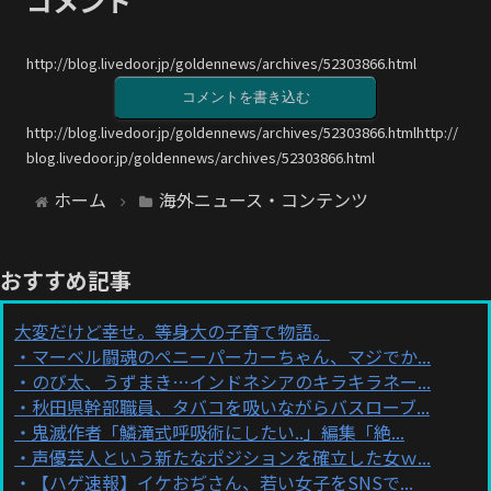
コメント
http://blog.livedoor.jp/goldennews/archives/52303866.html
コメントを書き込む
http://blog.livedoor.jp/goldennews/archives/52303866.htmlhttp://
blog.livedoor.jp/goldennews/archives/52303866.html
ホーム
海外ニュース・コンテンツ
おすすめ記事
大変だけど幸せ。等身大の子育て物語。
マーベル闘魂のペニーパーカーちゃん、マジでか...
のび太、うずまき…インドネシアのキラキラネー...
秋田県幹部職員、タバコを吸いながらバスローブ...
鬼滅作者「鱗滝式呼吸術にしたい..」編集「絶...
声優芸人という新たなポジションを確立した女ｗ...
【ハゲ速報】イケおぢさん、若い女子をSNSで...