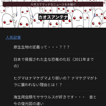
カオスでマッドなニュースをお届け
カオスアンテナ
人気記事
原生生物の定義って・・・？？？
日本で発掘された主な恐竜の化石（2011年まで
の）
ヒグマはナマケグマより弱いの？ ナマケグマがト
ラに襲われない理由とは！？
海生爬虫類モササウルスが好きです・・・ 昔と
今の復元図の違い