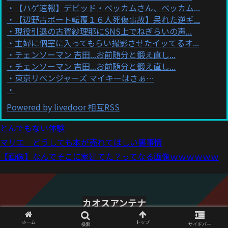
【ハゲ速報】デビッド・ベッカムさん、ベッカム...
【辺野古ボート転覆１６人死傷事故】呆れた逆ギ...
現役引退の古賀紗理那にSNS上でねぎらいの声...
主婦に個室に入ってもらい撮影させたイッてるオ...
チェンソーマン 吉田...お前随分と鍛え直し...
チェンソーマン 吉田...お前随分と鍛え直し...
東京リベンジャーズ マイキーはさぁ…
Powered by livedoor 相互RSS
とんでもない体験
マリエ どうしても本が売れてほしい裏事情
【画像】なんでそこに家建てた？ってなる画像ｗｗｗｗｗｗ
カオスアンテナ
© 2021 カオスアンテナ.
ホーム
トップ
検索
サイドバー