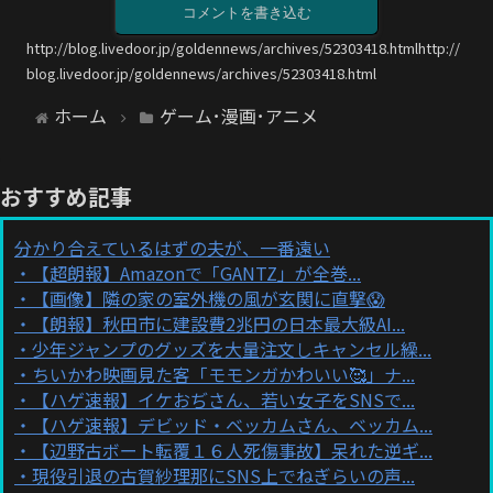
コメントを書き込む
http://blog.livedoor.jp/goldennews/archives/52303418.htmlhttp://
blog.livedoor.jp/goldennews/archives/52303418.html
ホーム
ゲーム･漫画･アニメ
おすすめ記事
分かり合えているはずの夫が、一番遠い
【超朗報】Amazonで「GANTZ」が全巻...
【画像】隣の家の室外機の風が玄関に直撃😱
【朗報】秋田市に建設費2兆円の日本最大級AI...
少年ジャンプのグッズを大量注文しキャンセル繰...
ちいかわ映画見た客「モモンガかわいい🥰」ナ...
【ハゲ速報】イケおぢさん、若い女子をSNSで...
【ハゲ速報】デビッド・ベッカムさん、ベッカム...
【辺野古ボート転覆１６人死傷事故】呆れた逆ギ...
現役引退の古賀紗理那にSNS上でねぎらいの声...