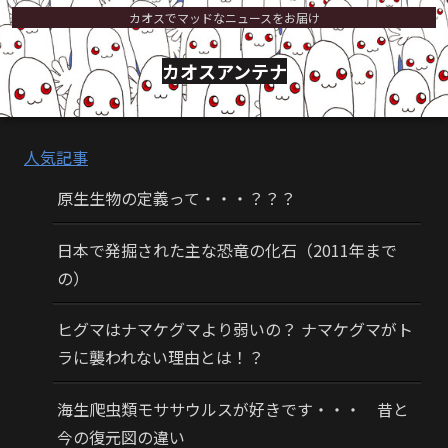
カオスでマッドなニュースをお届け
カオスアンテナ
人気記事
原生生物の定義って・・・？？？
日本で発掘された主な恐竜の化石（2011年まで
の）
ヒグマはナマケグマより弱いの？ ナマケグマがト
ラに襲われない理由とは！？
海生爬虫類モササウルスが好きです・・・ 昔と
今の復元図の違い