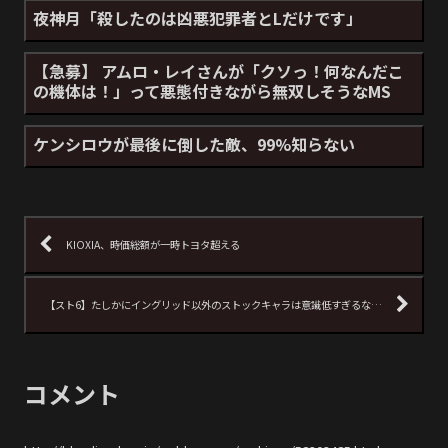
夜神月「殺したのは凶悪犯罪者とLだけです」
【急募】 アムロ・レイさんが「クソっ！何なんだこ
の機体は！」って悪態付きながら無双しそうなMS
ケンシロウが最後に倒した敵、99%知らない
KIOXIA、時価総額が一時トヨタ超える
【スト6】たしかにイングリッド以外のストックキャラは意識低すぎるな…
コメント