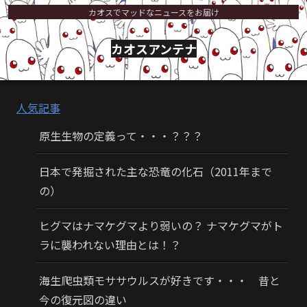
カオスでマッドなニュースをお届け
カオスアンテナ
人気記事
原生生物の定義って・・・？？？
日本で発掘された主な恐竜の化石（2011年まで
の）
ヒグマはナマケグマより弱いの？ ナマケグマがト
ラに襲われない理由とは！？
海生爬虫類モササウルスが好きです・・・ 昔と
今の復元図の違い