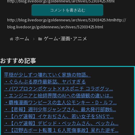
http://blog.livedoor.jp/goldennews/archives/52303425.html
コメントを書き込む
http://blog.livedoor.jp/goldennews/archives/52303425.htmlhttp://
blog.livedoor.jp/goldennews/archives/52303425.html
ホーム
ゲーム･漫画･アニメ
おすすめ記事
平穏が少しずつ壊れていく家族の物語。
ぐらんぶる原作最新話、ヤバすぎる
パワプロクンポケット×#スポニチ コラボグッ...
エンジニアと絵師界隈のAIへの価値観の違いは...
覇権漫画ワンピースの主人公モンキー・D・ルフ...
【悲報】週刊少年ジャンプさん、最大発行部数6...
【ハゲ速報】イケおぢさん、若い女子をSNSで...
【ハゲ速報】デビッド・ベッカムさん、ベッカム...
【辺野古ボート転覆１６人死傷事故】呆れた逆ギ...