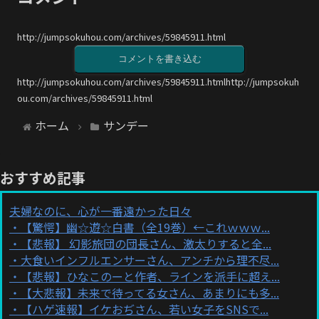
http://jumpsokuhou.com/archives/59845911.html
コメントを書き込む
http://jumpsokuhou.com/archives/59845911.htmlhttp://jumpsokuh
ou.com/archives/59845911.html
ホーム
サンデー
おすすめ記事
夫婦なのに、心が一番遠かった日々
【驚愕】幽☆遊☆白書（全19巻）←これｗｗｗ...
【悲報】 幻影旅団の団長さん、激太りすると全...
大食いインフルエンサーさん、アンチから理不尽...
【悲報】ひなこのーと作者、ラインを派手に超え...
【大悲報】未来で待ってる女さん、あまりにも多...
【ハゲ速報】イケおぢさん、若い女子をSNSで...