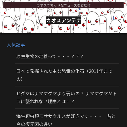
カオスでマッドなニュースをお届け
カオスアンテナ
人気記事
原生生物の定義って・・・？？？
日本で発掘された主な恐竜の化石（2011年まで
の）
ヒグマはナマケグマより弱いの？ ナマケグマがト
ラに襲われない理由とは！？
海生爬虫類モササウルスが好きです・・・ 昔と
今の復元図の違い