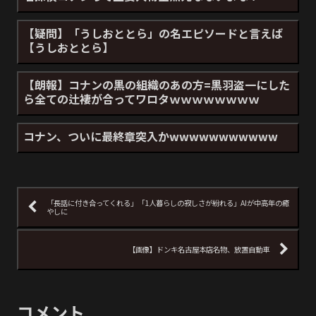
【疑問】「うしおととら」の名エピソードと言えば
【うしおととら】
【朗報】コナンの黒の組織のあの方=黒羽盗一にした
ら全ての辻褄が合ってワロタｗｗｗｗｗｗｗｗ
コナン、ついに最終章突入かwwwwwwwwwww
「長話に付き合ってくれる」「1人暮らしの寂しさが紛れる」AIが中高年の癒
やしに
【画像】ドンキ名古屋本店名物、放置自動車
コメント