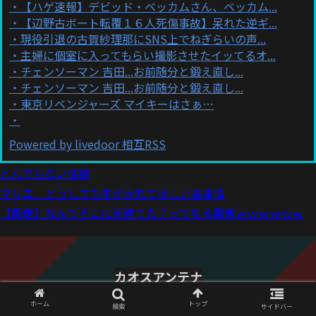
【ハゲ速報】デビッド・ベッカムさん、ベッカム...
【辺野古ボート転覆１６人死傷事故】呆れた逆ギ...
現役引退の古賀紗理那にSNS上でねぎらいの声...
主婦に個室に入ってもらい撮影させたイッてるオ...
チェンソーマン 吉田...お前随分と鍛え直し...
チェンソーマン 吉田...お前随分と鍛え直し...
東京リベンジャーズ マイキーはさぁ…
Powered by livedoor 相互RSS
とんでもない体験
マリエ どうしても本が売れてほしい裏事情
【画像】なんでそこに家建てた？ってなる画像ｗｗｗｗｗｗ
カオスアンテナ
© 2021 カオスアンテナ.
ホーム
トップ
検索
サイドバー