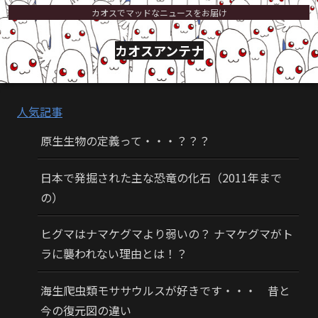
カオスでマッドなニュースをお届け
カオスアンテナ
人気記事
原生生物の定義って・・・？？？
日本で発掘された主な恐竜の化石（2011年まで
の）
ヒグマはナマケグマより弱いの？ ナマケグマがト
ラに襲われない理由とは！？
海生爬虫類モササウルスが好きです・・・ 昔と
今の復元図の違い