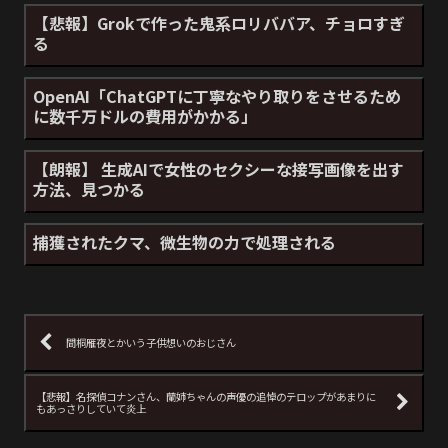
【悲報】Grokで作った鬼系ロリババア、チョロすぎ
る
OpenAI「ChatGPTに丁寧なやり取りをさせるため
に数千万ドルの費用がかかる」
【朗報】 生成AIで女性のセクシーな接写画像を出す
方法、見つかる
捕獲されたクマ、微生物の力で処理される
間桐雁夜とかいう子供想いのおじさん
【悲報】名探偵コナンさん、蘭姉ちゃんの声優の追悼のテロップがあまりに
もあっさりしていて炎上