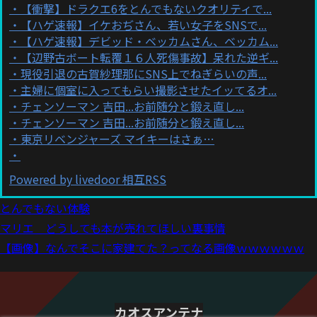
【衝撃】ドラクエ6をとんでもないクオリティで...
【ハゲ速報】イケおぢさん、若い女子をSNSで...
【ハゲ速報】デビッド・ベッカムさん、ベッカム...
【辺野古ボート転覆１６人死傷事故】呆れた逆ギ...
現役引退の古賀紗理那にSNS上でねぎらいの声...
主婦に個室に入ってもらい撮影させたイッてるオ...
チェンソーマン 吉田...お前随分と鍛え直し...
チェンソーマン 吉田...お前随分と鍛え直し...
東京リベンジャーズ マイキーはさぁ…
Powered by livedoor 相互RSS
とんでもない体験
マリエ どうしても本が売れてほしい裏事情
【画像】なんでそこに家建てた？ってなる画像ｗｗｗｗｗｗ
カオスアンテナ