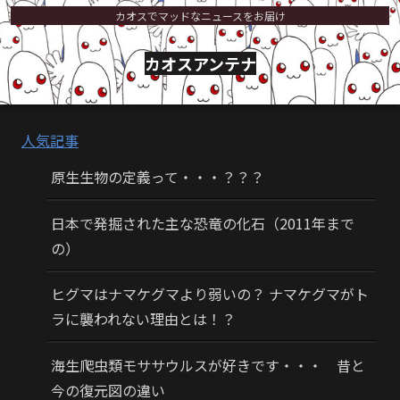
カオスでマッドなニュースをお届け
カオスアンテナ
人気記事
原生生物の定義って・・・？？？
日本で発掘された主な恐竜の化石（2011年まで
の）
ヒグマはナマケグマより弱いの？ ナマケグマがト
ラに襲われない理由とは！？
海生爬虫類モササウルスが好きです・・・ 昔と
今の復元図の違い