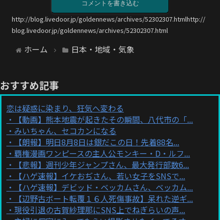
コメントを書き込む
http://blog.livedoor.jp/goldennews/archives/52302307.htmlhttp://
blog.livedoor.jp/goldennews/archives/52302307.html
ホーム
日本・地域・気象
おすすめ記事
恋は疑惑に染まり、狂気へ変わる
【動画】熊本地震が起きたその瞬間、八代市の「...
みいちゃん、セコカンになる
【朗報】明日8月8日は銀だこの日！先着88名...
覇権漫画ワンピースの主人公モンキー・D・ルフ...
【悲報】週刊少年ジャンプさん、最大発行部数6...
【ハゲ速報】イケおぢさん、若い女子をSNSで...
【ハゲ速報】デビッド・ベッカムさん、ベッカム...
【辺野古ボート転覆１６人死傷事故】呆れた逆ギ...
現役引退の古賀紗理那にSNS上でねぎらいの声...