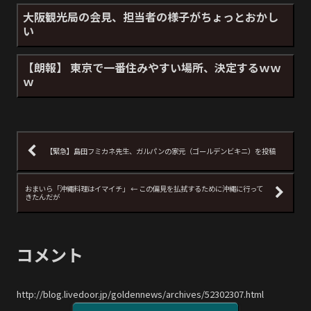
大阪観光局の会見、担当者の様子がちょっとおかし
い
【朗報】 東京で一番住みやすい場所、決定するｗｗ
ｗ
【緊急】島田フミカネ先生、ガルパンの家元（ゴールデンビキニ）を投稿
おまいら「沖縄料理はイマイチ」 ← この偏見を払拭するために沖縄に行って
きたんだが
コメント
http://blog.livedoor.jp/goldennews/archives/52302307.html