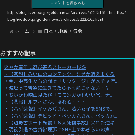
コメントを書き込む
http://blog.livedoor.jp/goldennews/archives/52225161.htmlhttp://
blog.livedoor.jp/goldennews/archives/52225161.html
ホーム
日本・地域・気象
おすすめ記事
爽やか青年に忍び寄るストーカー疑惑
【悲報】みい山のコンテンツ、なぜか消えまくる
今、中高生たちの間で「サウダージ」がメチャ流...
減塩って普通に生きてたら不可能じゃない…？
ちいかわ映画見た客「モモンガかわいい🥰」ナ...
【悲報】ルフィさん、壊れる・・・
【ハゲ速報】イケおぢさん、若い女子をSNSで...
【ハゲ速報】デビッド・ベッカムさん、ベッカム...
【辺野古ボート転覆１６人死傷事故】呆れた逆ギ...
現役引退の古賀紗理那にSNS上でねぎらいの声...