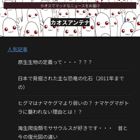
カオスでマッドなニュースをお届け
カオスアンテナ
人気記事
原生生物の定義って・・・？？？
日本で発掘された主な恐竜の化石（2011年まで
の）
ヒグマはナマケグマより弱いの？ ナマケグマがト
ラに襲われない理由とは！？
海生爬虫類モササウルスが好きです・・・ 昔と
今の復元図の違い