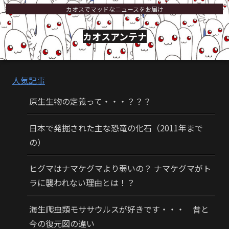
カオスでマッドなニュースをお届け
カオスアンテナ
人気記事
原生生物の定義って・・・？？？
日本で発掘された主な恐竜の化石（2011年まで
の）
ヒグマはナマケグマより弱いの？ ナマケグマがト
ラに襲われない理由とは！？
海生爬虫類モササウルスが好きです・・・ 昔と
今の復元図の違い