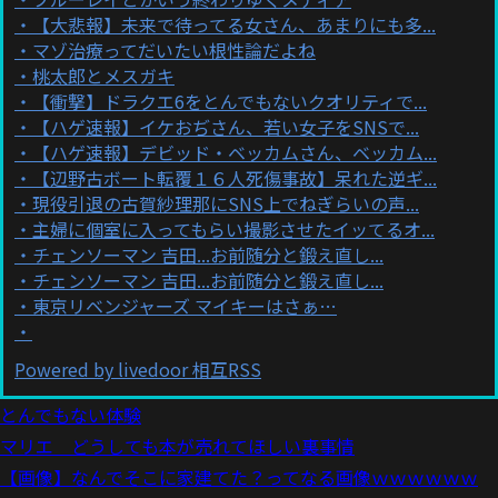
【大悲報】未来で待ってる女さん、あまりにも多...
マゾ治療ってだいたい根性論だよね
桃太郎とメスガキ
【衝撃】ドラクエ6をとんでもないクオリティで...
【ハゲ速報】イケおぢさん、若い女子をSNSで...
【ハゲ速報】デビッド・ベッカムさん、ベッカム...
【辺野古ボート転覆１６人死傷事故】呆れた逆ギ...
現役引退の古賀紗理那にSNS上でねぎらいの声...
主婦に個室に入ってもらい撮影させたイッてるオ...
チェンソーマン 吉田...お前随分と鍛え直し...
チェンソーマン 吉田...お前随分と鍛え直し...
東京リベンジャーズ マイキーはさぁ…
Powered by livedoor 相互RSS
とんでもない体験
マリエ どうしても本が売れてほしい裏事情
【画像】なんでそこに家建てた？ってなる画像ｗｗｗｗｗｗ