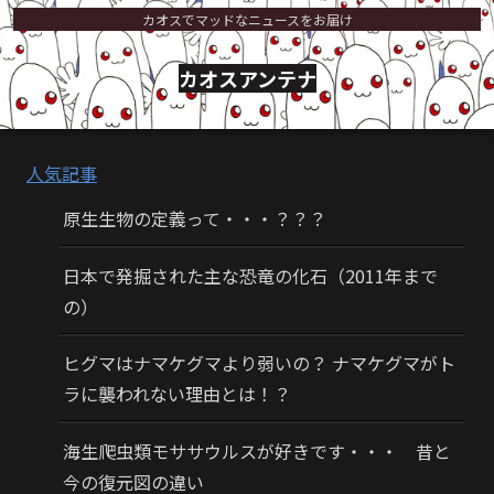
カオスでマッドなニュースをお届け
カオスアンテナ
人気記事
原生生物の定義って・・・？？？
日本で発掘された主な恐竜の化石（2011年まで
の）
ヒグマはナマケグマより弱いの？ ナマケグマがト
ラに襲われない理由とは！？
海生爬虫類モササウルスが好きです・・・ 昔と
今の復元図の違い