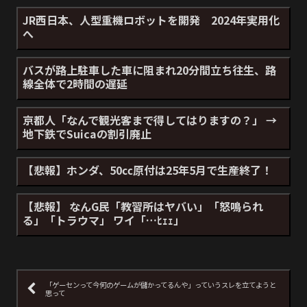
JR西日本、人型重機ロボットを開発 2024年実用化
へ
バスが路上駐車した車に阻まれ20分間立ち往生、路
線全体で2時間の遅延
京都人「なんで観光客まで得してはりますの？」 →
地下鉄でSuicaの割引廃止
【悲報】ホンダ、50㏄原付は25年5月で生産終了！
【悲報】 なんG民「教習所はヤバい」「怒鳴られ
る」「トラウマ」 ワイ「…ﾋｪｪ」
「ゲーセンって今何のゲームが儲かってるんや」っていうスレを立てようと
思って