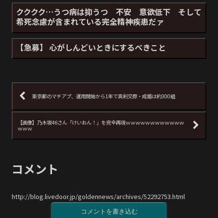
クククク…うつ病は抑うつ 不安 意欲低下 そして
希死念慮が含まれている完全精神疾患だァ
【急募】 心がしんどいときにするべきこと
東京都のマチアプ、運用開始から1年で真剣交際・成婚は約300組
【画像】乃木坂46さん「けいおん！」を完全再現ｗｗｗｗｗｗｗｗｗｗｗｗ
ｗｗｗ
コメント
http://blog.livedoor.jp/goldennews/archives/52292753.html
コメントを書き込む