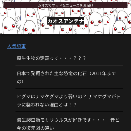
カオスでマッドなニュースをお届け
カオスアンテナ
人気記事
原生生物の定義って・・・？？？
日本で発掘された主な恐竜の化石（2011年まで
の）
ヒグマはナマケグマより弱いの？ ナマケグマがト
ラに襲われない理由とは！？
海生爬虫類モササウルスが好きです・・・ 昔と
今の復元図の違い