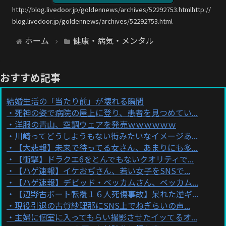
http://blog.livedoor.jp/goldennews/archives/52292753.htmlhttp://
blog.livedoor.jp/goldennews/archives/52292753.html
ホーム
健康・病気・メンタル
おすすめ記事
結婚生活の「当たり前」が壊れる瞬間
死神の姿で病院の屋上に登り、患者を見つめてい...
洋服の青山、空調ウェアを発売ｗｗｗｗｗｗ
川崎ってどうしようもない街みたいなイメージあ...
【大悲報】未来で待ってる女さん、あまりにも多...
【衝撃】ドラクエ6をとんでもないクオリティで...
【ハゲ速報】イケおぢさん、若い女子をSNSで...
【ハゲ速報】デビッド・ベッカムさん、ベッカム...
【辺野古ボート転覆１６人死傷事故】呆れた逆ギ...
現役引退の古賀紗理那にSNS上でねぎらいの声...
主婦に個室に入ってもらい撮影させたイッてるオ...