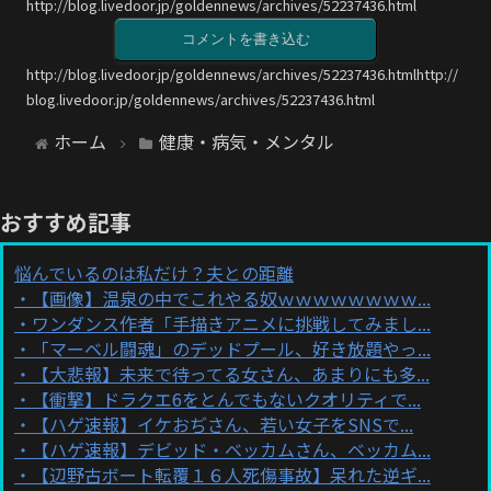
http://blog.livedoor.jp/goldennews/archives/52237436.html
コメントを書き込む
http://blog.livedoor.jp/goldennews/archives/52237436.htmlhttp://
blog.livedoor.jp/goldennews/archives/52237436.html
ホーム
健康・病気・メンタル
おすすめ記事
悩んでいるのは私だけ？夫との距離
【画像】温泉の中でこれやる奴ｗｗｗｗｗｗｗｗ...
ワンダンス作者「手描きアニメに挑戦してみまし...
「マーベル闘魂」のデッドプール、好き放題やっ...
【大悲報】未来で待ってる女さん、あまりにも多...
【衝撃】ドラクエ6をとんでもないクオリティで...
【ハゲ速報】イケおぢさん、若い女子をSNSで...
【ハゲ速報】デビッド・ベッカムさん、ベッカム...
【辺野古ボート転覆１６人死傷事故】呆れた逆ギ...