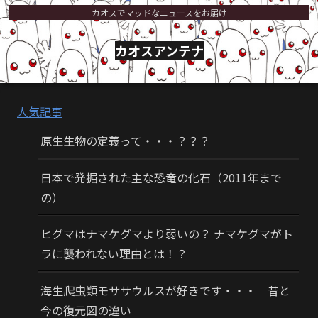
カオスでマッドなニュースをお届け
カオスアンテナ
人気記事
原生生物の定義って・・・？？？
日本で発掘された主な恐竜の化石（2011年まで
の）
ヒグマはナマケグマより弱いの？ ナマケグマがト
ラに襲われない理由とは！？
海生爬虫類モササウルスが好きです・・・ 昔と
今の復元図の違い