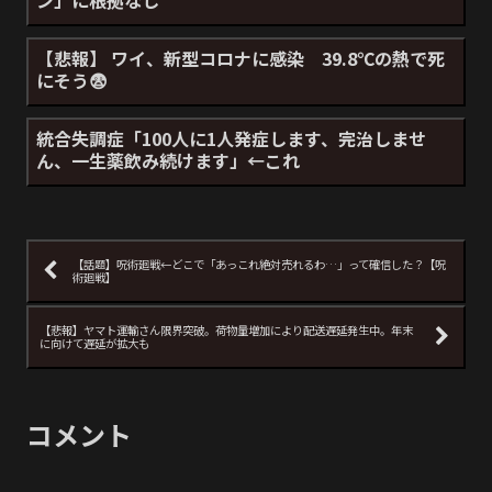
【悲報】 ワイ、新型コロナに感染 39.8℃の熱で死
にそう😨
統合失調症「100人に1人発症します、完治しませ
ん、一生薬飲み続けます」←これ
【話題】呪術廻戦←どこで「あっこれ絶対売れるわ…」って確信した？【呪
術廻戦】
【悲報】ヤマト運輸さん限界突破。荷物量増加により配送遅延発生中。年末
に向けて遅延が拡大も
コメント