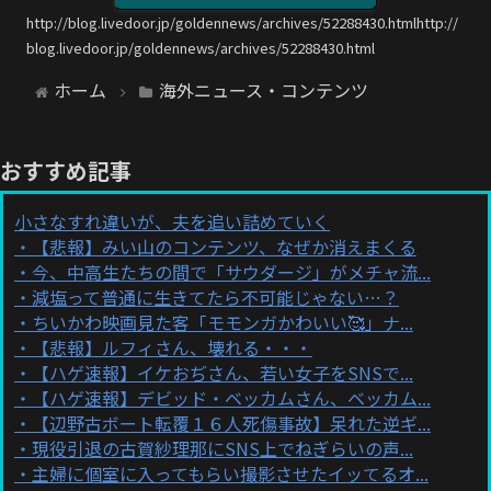
http://blog.livedoor.jp/goldennews/archives/52288430.htmlhttp://
blog.livedoor.jp/goldennews/archives/52288430.html
ホーム
海外ニュース・コンテンツ
おすすめ記事
小さなすれ違いが、夫を追い詰めていく
【悲報】みい山のコンテンツ、なぜか消えまくる
今、中高生たちの間で「サウダージ」がメチャ流...
減塩って普通に生きてたら不可能じゃない…？
ちいかわ映画見た客「モモンガかわいい🥰」ナ...
【悲報】ルフィさん、壊れる・・・
【ハゲ速報】イケおぢさん、若い女子をSNSで...
【ハゲ速報】デビッド・ベッカムさん、ベッカム...
【辺野古ボート転覆１６人死傷事故】呆れた逆ギ...
現役引退の古賀紗理那にSNS上でねぎらいの声...
主婦に個室に入ってもらい撮影させたイッてるオ...