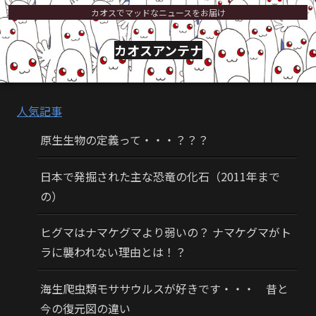
カオスでマッドなニュースをお届け
カオスアンテナ
人気記事
原生生物の定義って・・・？？？
日本で発掘された主な恐竜の化石（2011年まで
の）
ヒグマはナマケグマより弱いの？ ナマケグマがト
ラに襲われない理由とは！？
海生爬虫類モササウルスが好きです・・・ 昔と
今の復元図の違い