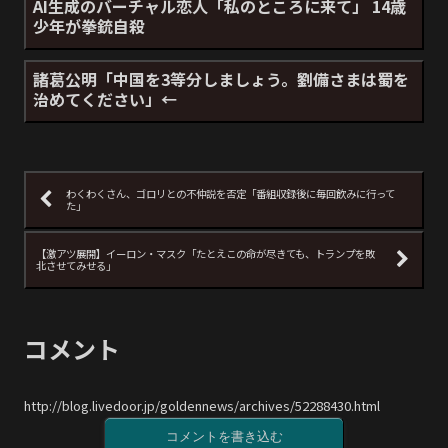
AI生成のバーチャル恋人「私のところに来て」 14歳
少年が拳銃自殺
諸葛公明「中国を3等分しましょう。劉備さまは蜀を
治めてください」←
わくわくさん、ゴロリとの不仲説を否定「番組収録後に毎回飲みに行って
た」
【激アツ展開】イーロン・マスク「たとえこの命が尽きても、トランプを敗
北させてみせる」
コメント
http://blog.livedoor.jp/goldennews/archives/52288430.html
コメントを書き込む