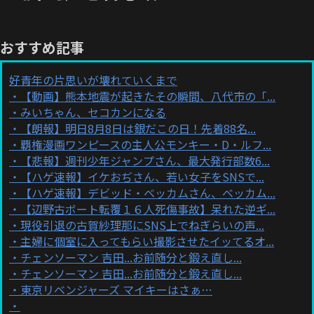
おすすめ記事
好青年の片思いが壊れていくまで
【動画】熊本地震が起きたその瞬間、八代市の「...
みいちゃん、セコカンになる
【朗報】明日8月8日は銀だこの日！先着88名...
覇権漫画ワンピースの主人公モンキー・D・ルフ...
【悲報】週刊少年ジャンプさん、最大発行部数6...
【ハゲ速報】イケおぢさん、若い女子をSNSで...
【ハゲ速報】デビッド・ベッカムさん、ベッカム...
【辺野古ボート転覆１６人死傷事故】呆れた逆ギ...
現役引退の古賀紗理那にSNS上でねぎらいの声...
主婦に個室に入ってもらい撮影させたイッてるオ...
チェンソーマン 吉田...お前随分と鍛え直し...
チェンソーマン 吉田...お前随分と鍛え直し...
東京リベンジャーズ マイキーはさぁ…