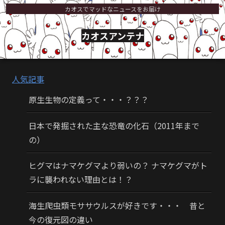
カオスでマッドなニュースをお届け
カオスアンテナ
人気記事
原生生物の定義って・・・？？？
日本で発掘された主な恐竜の化石（2011年まで
の）
ヒグマはナマケグマより弱いの？ ナマケグマがト
ラに襲われない理由とは！？
海生爬虫類モササウルスが好きです・・・ 昔と
今の復元図の違い