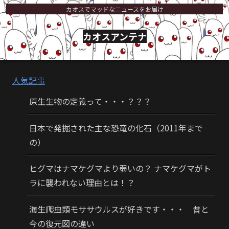
カオスでマッドなニュースをお届け
カオスアンテナ
人気記事
原生生物の定義って・・・？？？
日本で発掘された主な恐竜の化石（2011年まで
の）
ヒグマはナマケグマより弱いの？ ナマケグマがト
ラに襲われない理由とは！？
海生爬虫類モササウルスが好きです・・・ 昔と
今の復元図の違い