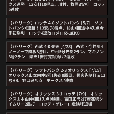
クス連勝 13安打10得点、川村、牧原3安打 ロッテ
5連敗
【パ･リーグ】ロッテ 4-8 ソフトバンク [5/7] ソフ
トバンク6連勝！13安打8得点、杉山6回途中4失点今
季初勝利 ロッテ4連敗ロメロ6失点KO
【パ･リーグ】西武 4-0 楽天 [4/28] 西武・今井5回
ノーノーで降板3勝目、中村5号先制2ラン、マキノン
3号2ラン 楽天1安打完封負け3連敗
【パ･リーグ】ソフトバンク 2-3 オリックス [7/15]
オリックス山本由伸8回1失点9勝目、頓宮先制打＆11
号HR、野口追加点 ホークス7連敗
【パ･リーグ】オリックス 3-1 ロッテ [7/9] オリッ
クス山本由伸8回1失点9勝目、吉田正尚2打席連続タ
イムリー2塁打 ロッテ・ゲレーロ危険球退場