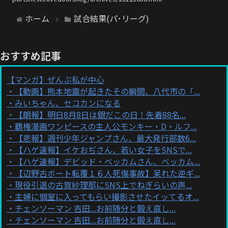
ホーム
試合結果(パ･リーグ)
おすすめ記事
【マンガ】ぜんぶ私が中心
【動画】熊本地震が起きたその瞬間、八代市の「...
みいちゃん、セコカンになる
【朗報】明日8月8日は銀だこの日！先着88名...
覇権漫画ワンピースの主人公モンキー・D・ルフ...
【悲報】週刊少年ジャンプさん、最大発行部数6...
【ハゲ速報】イケおぢさん、若い女子をSNSで...
【ハゲ速報】デビッド・ベッカムさん、ベッカム...
【辺野古ボート転覆１６人死傷事故】呆れた逆ギ...
現役引退の古賀紗理那にSNS上でねぎらいの声...
主婦に個室に入ってもらい撮影させたイッてるオ...
チェンソーマン 吉田...お前随分と鍛え直し...
チェンソーマン 吉田...お前随分と鍛え直し...