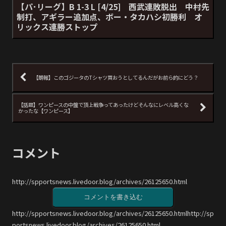
【パ･リーグ】B 1-3 L [4/25] 西武連敗脱出 中村先
制打、アギラー追加点、ボー・タカハシ初勝利 オ
リックス連勝ストップ
【朗報】このゴジータのTシャツ買おうとしてるんだがお前ら的にどう？
【話題】ワンピースの中盤で頂上戦争ってあったけどそんなにレベル高くな
かったな【ワンピース】
コメント
http://spportsnews.livedoor.blog/archives/26125650.html
コメントを書き込む
http://spportsnews.livedoor.blog/archives/26125650.htmlhttp://sp
portsnews.livedoor.blog/archives/26125650.html