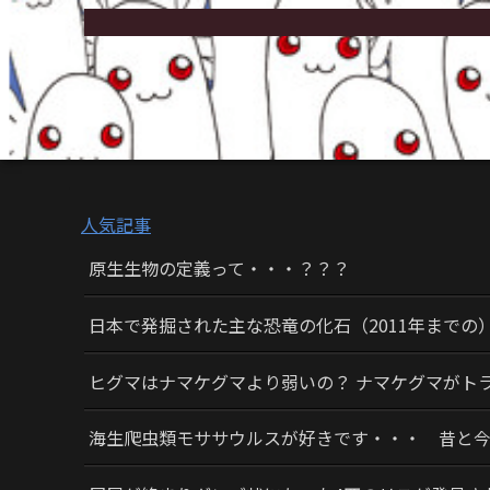
人気記事
原生生物の定義って・・・？？？
日本で発掘された主な恐竜の化石（2011年までの
ヒグマはナマケグマより弱いの？ ナマケグマがト
海生爬虫類モササウルスが好きです・・・ 昔と