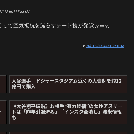
ｗｗｗｗｗｗ
くって空気抵抗を減らすチート技が発覚ｗｗｗ
admchaosantenna
は
大谷選手 ドジャースタジアム近くの大豪邸を約12
億円で購入
ー
《大谷翔平結婚》お相手“有力候補”の女性アスリー
か
トは「昨年引退済み」「インスタ全消し」渡米情報
も