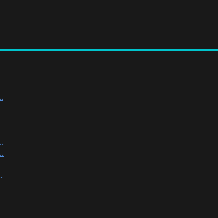
.
.
.
.