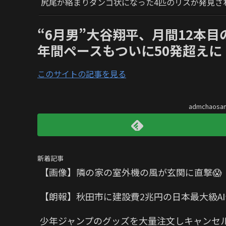
尻尾が絡まりダンゴ状になった4匹のリスが発見さ
“6月男”大谷翔平、月間12本
年間ペースもついに50発超えに
このサイトの記事を見る
admchaos
新着記事
【画像】隣の家の室外機の風が玄関に直撃😱
【朗報】秋田市に建設費2兆円の日本最大級A
少年ジャンプのグッズを大量注文しキャンセル繰