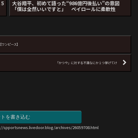
5
大谷翔平、初めて語った“986億円後払い”の意図
」
「僕は全然いいですと」 ペイロールに柔軟性
【ワンピース】
「かつや」に対する不満なにか１つ挙げてけ
ントを書き込む
://spportsnews.livedoor.blog/archives/26059708.html