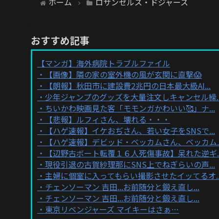
ホーム
ロサンゼルス・ドジャース
おすすめ記事
【マンガ】海外病院トラブルファイル
【画像】隣の家の室外機の風が玄関に直撃😱
【朗報】秋田市に建設費2兆円の日本最大級AI...
少年ジャンプのグッズを大量注文しキャンセル繰..
ちいかわ映画見た客「モモンガかわいい🥰」ナ...
【悲報】ルフィさん、壊れる・・・
【ハゲ速報】イケおぢさん、若い女子をSNSで...
【ハゲ速報】デビッド・ベッカムさん、ベッカム..
【辺野古ボート転覆１６人死傷事故】呆れた逆ギ..
現役引退の古賀紗理那にSNS上でねぎらいの声...
主婦に個室に入ってもらい撮影させたイッてるオ..
チェンソーマン 吉田...お前随分と鍛え直し...
チェンソーマン 吉田...お前随分と鍛え直し...
東京リベンジャーズ マイキーはさぁ…