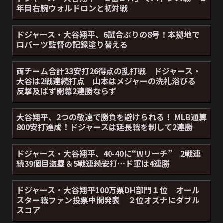
年目右腕ウォルドロンと初対戦
ドジャース・大谷翔平、6試合ぶりの8号！本拠地で
ロバーツ監督の記録塗り替える
両チーム合計33安打26得点の乱打戦 ドジャース・
大谷は2戦連続打点 山本はメジャーの洗礼浴びる
反撃及ばず開幕2連勝ならず
大谷翔平、2つの敬遠で勝負を避けられる！ MLB通算
800安打達成！ドジャースは延長戦を制して2連勝
ドジャース・大谷翔平、40-40に“Wリーチ” 2戦連
続39個目盗塁＆5戦連続安打…ド軍は4連勝
ドジャース・大谷翔平100万票DH部門１位 オール
スター戦ファン投票中間発表 ２位オズナにダブル
スコア