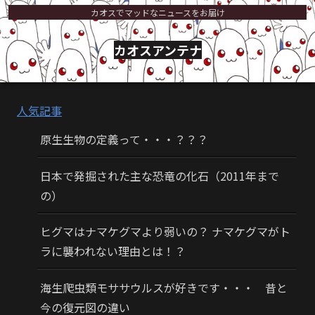
カオスでマッドなニュースをお届け
カオスアンテナ
人気記事
原生生物の定義って・・・？？？
日本で発掘された主な恐竜の化石（2011年まで
の）
ヒグマはナマケグマより弱いの？ ナマケグマがト
ラに襲われない理由とは！？
海生爬虫類モササウルスが好きです・・・ 昔と
今の復元図の違い