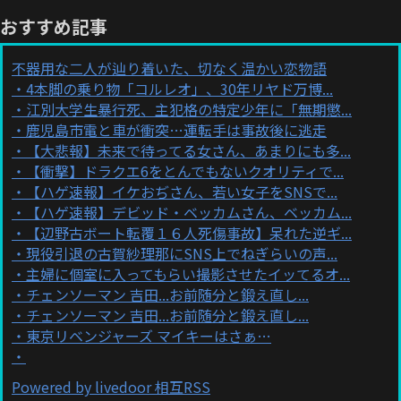
おすすめ記事
不器用な二人が辿り着いた、切なく温かい恋物語
4本脚の乗り物「コルレオ」、30年リヤド万博...
江別大学生暴行死、主犯格の特定少年に「無期懲...
鹿児島市電と車が衝突…運転手は事故後に逃走
【大悲報】未来で待ってる女さん、あまりにも多...
【衝撃】ドラクエ6をとんでもないクオリティで...
【ハゲ速報】イケおぢさん、若い女子をSNSで...
【ハゲ速報】デビッド・ベッカムさん、ベッカム...
【辺野古ボート転覆１６人死傷事故】呆れた逆ギ...
現役引退の古賀紗理那にSNS上でねぎらいの声...
主婦に個室に入ってもらい撮影させたイッてるオ...
チェンソーマン 吉田...お前随分と鍛え直し...
チェンソーマン 吉田...お前随分と鍛え直し...
東京リベンジャーズ マイキーはさぁ…
Powered by livedoor 相互RSS