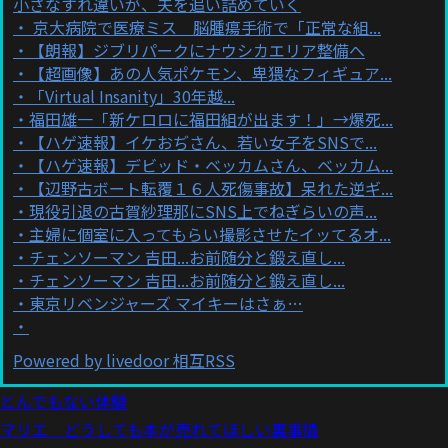
小さなすれ違いが、夫を追い詰めていく
京大病院で医療ミス 脳腫瘍手術で「正常な組...
【朗報】ジブリパークにナウシカエリア整備へ
【超画像】あの人気ポケモン、卑猥なフィギュア...
「Virtual Insanity」30年越...
福田雄一「新ケロロに福田組が出ます！」→爆死...
【ハゲ速報】イケおぢさん、若い女子をSNSで...
【ハゲ速報】デビッド・ベッカムさん、ベッカム...
【辺野古ボート転覆１６人死傷事故】呆れた逆ギ...
現役引退の古賀紗理那にSNS上でねぎらいの声...
主婦に個室に入ってもらい撮影させたイッてるオ...
チェンソーマン 吉田...お前随分と鍛え直し...
チェンソーマン 吉田...お前随分と鍛え直し...
東京リベンジャーズ マイキーはさぁ…
Powered by livedoor 相互RSS
とんでもない体験
マリエ どうしても本が売れてほしい裏事情