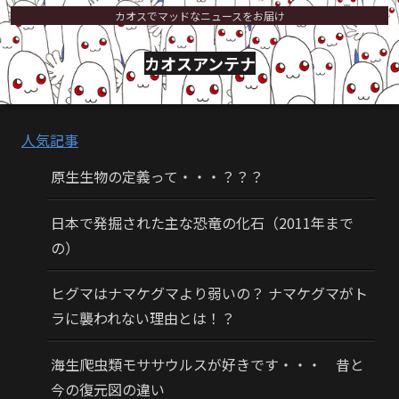
カオスでマッドなニュースをお届け
カオスアンテナ
人気記事
原生生物の定義って・・・？？？
日本で発掘された主な恐竜の化石（2011年まで
の）
ヒグマはナマケグマより弱いの？ ナマケグマがト
ラに襲われない理由とは！？
海生爬虫類モササウルスが好きです・・・ 昔と
今の復元図の違い