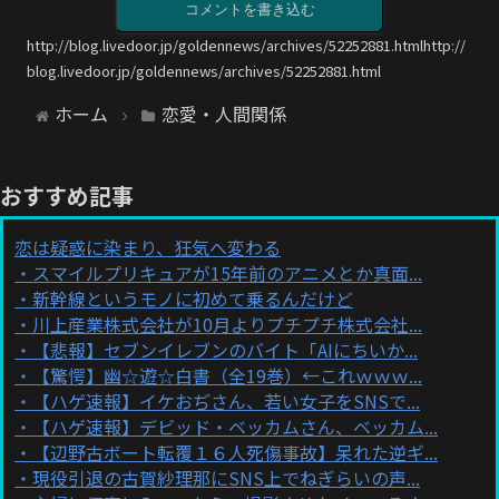
コメントを書き込む
http://blog.livedoor.jp/goldennews/archives/52252881.htmlhttp://
blog.livedoor.jp/goldennews/archives/52252881.html
ホーム
恋愛・人間関係
おすすめ記事
恋は疑惑に染まり、狂気へ変わる
スマイルプリキュアが15年前のアニメとか真面...
新幹線というモノに初めて乗るんだけど
川上産業株式会社が10月よりプチプチ株式会社...
【悲報】セブンイレブンのバイト「AIにちいか...
【驚愕】幽☆遊☆白書（全19巻）←これｗｗｗ...
【ハゲ速報】イケおぢさん、若い女子をSNSで...
【ハゲ速報】デビッド・ベッカムさん、ベッカム...
【辺野古ボート転覆１６人死傷事故】呆れた逆ギ...
現役引退の古賀紗理那にSNS上でねぎらいの声...