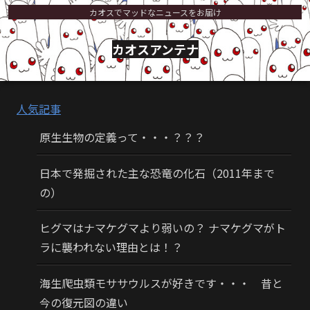
カオスでマッドなニュースをお届け
カオスアンテナ
人気記事
原生生物の定義って・・・？？？
日本で発掘された主な恐竜の化石（2011年まで
の）
ヒグマはナマケグマより弱いの？ ナマケグマがト
ラに襲われない理由とは！？
海生爬虫類モササウルスが好きです・・・ 昔と
今の復元図の違い