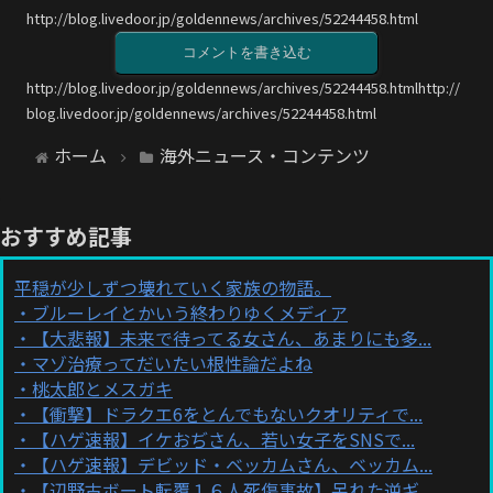
http://blog.livedoor.jp/goldennews/archives/52244458.html
コメントを書き込む
http://blog.livedoor.jp/goldennews/archives/52244458.htmlhttp://
blog.livedoor.jp/goldennews/archives/52244458.html
ホーム
海外ニュース・コンテンツ
おすすめ記事
平穏が少しずつ壊れていく家族の物語。
ブルーレイとかいう終わりゆくメディア
【大悲報】未来で待ってる女さん、あまりにも多...
マゾ治療ってだいたい根性論だよね
桃太郎とメスガキ
【衝撃】ドラクエ6をとんでもないクオリティで...
【ハゲ速報】イケおぢさん、若い女子をSNSで...
【ハゲ速報】デビッド・ベッカムさん、ベッカム...
【辺野古ボート転覆１６人死傷事故】呆れた逆ギ...