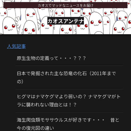
カオスでマッドなニュースをお届け
カオスアンテナ
人気記事
原生生物の定義って・・・？？？
日本で発掘された主な恐竜の化石（2011年まで
の）
ヒグマはナマケグマより弱いの？ ナマケグマがト
ラに襲われない理由とは！？
海生爬虫類モササウルスが好きです・・・ 昔と
今の復元図の違い