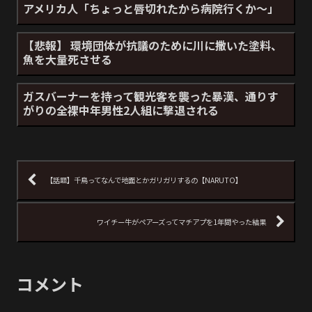
アメリカ人「ちょっと唇切れたから病院行くか～」
【悲報】 環境団体が抗議のために川に撒いた塗料、
魚を大量死させる
ガスバーナーを持って観光客を襲った暴漢、通りす
がりの全裸中年男性2人組に撃退される
【話題】千鳥ってなんで地面とかガリガリするの【NARUTO】
ワイチー牛がペアーズってマチアプを1年間やった結果
コメント