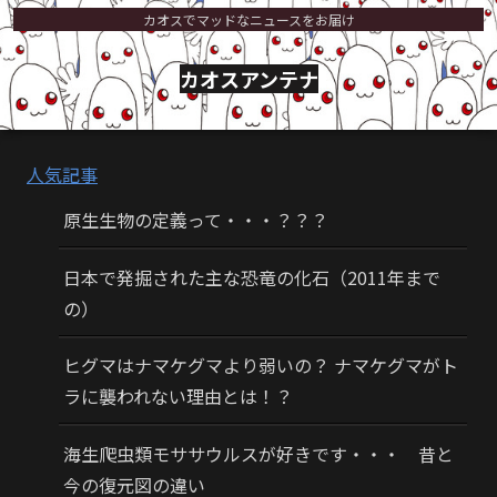
カオスでマッドなニュースをお届け
カオスアンテナ
人気記事
原生生物の定義って・・・？？？
日本で発掘された主な恐竜の化石（2011年まで
の）
ヒグマはナマケグマより弱いの？ ナマケグマがト
ラに襲われない理由とは！？
海生爬虫類モササウルスが好きです・・・ 昔と
今の復元図の違い