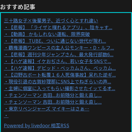
おすすめ記事
三十路女子×後輩男子、近づく心とすれ違い
【悲報】 「ライザと喋れるアプリ」、陰キャす...
【動画】 かもしれない運転、限界突破
【悲報】 TUBE、ついに通じない世代が現れ...
覇権漫画ワンピースの主人公モンキー・D・ルフ...
【悲報】週刊少年ジャンプさん、最大発行部数6...
【ハゲ速報】イケおぢさん、若い女子をSNSで...
【ハゲ速報】デビッド・ベッカムさん、ベッカム...
【辺野古ボート転覆１６人死傷事故】呆れた逆ギ...
現役引退の古賀紗理那にSNS上でねぎらいの声...
主婦に個室に入ってもらい撮影させたイッてるオ...
チェンソーマン 吉田...お前随分と鍛え直し...
チェンソーマン 吉田...お前随分と鍛え直し...
東京リベンジャーズ マイキーはさぁ…
Powered by livedoor 相互RSS