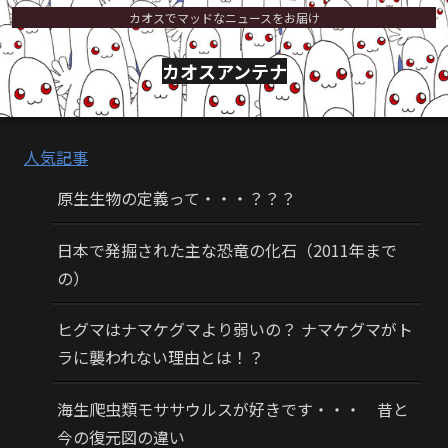
カオスでマッドなニュースをお届け
カオスアンテナ
人気記事
原生生物の定義って・・・？？？
日本で発掘された主な恐竜の化石（2011年まで
の）
ヒグマはナマケグマより弱いの？ ナマケグマがト
ラに襲われない理由とは！？
海生爬虫類モササウルスが好きです・・・ 昔と
今の復元図の違い