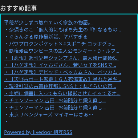
おすすめ記事
平穏が少しずつ壊れていく家族の物語。
奈須きのこ「個人的にもぽち先生の『姉なるもの...
ぐらんぶる原作最新話、ヤバすぎる
パワプロクンポケット×#スポニチ コラボグッ...
覇権漫画ワンピースの主人公モンキー・D・ルフ...
【悲報】週刊少年ジャンプさん、最大発行部数6...
【ハゲ速報】イケおぢさん、若い女子をSNSで...
【ハゲ速報】デビッド・ベッカムさん、ベッカム...
【辺野古ボート転覆１６人死傷事故】呆れた逆ギ...
現役引退の古賀紗理那にSNS上でねぎらいの声...
主婦に個室に入ってもらい撮影させたイッてるオ...
チェンソーマン 吉田...お前随分と鍛え直し...
チェンソーマン 吉田...お前随分と鍛え直し...
東京リベンジャーズ マイキーはさぁ…
Powered by livedoor 相互RSS