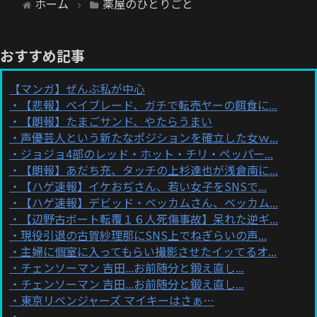
ホーム
薬屋のひとりごと
おすすめ記事
【マンガ】ぜんぶ私が中心
【悲報】ベイブレード、ガチで転売ヤーの餌食に...
【朗報】たまごサンド、やたらうまい
声優芸人という新たなポジションを確立した女ｗ...
ジョジョ4部のレッド・ホット・チリ・ペッパー...
【朗報】あだち充、タッチの上杉達也が浅倉南に...
【ハゲ速報】イケおぢさん、若い女子をSNSで...
【ハゲ速報】デビッド・ベッカムさん、ベッカム...
【辺野古ボート転覆１６人死傷事故】呆れた逆ギ...
現役引退の古賀紗理那にSNS上でねぎらいの声...
主婦に個室に入ってもらい撮影させたイッてるオ...
チェンソーマン 吉田...お前随分と鍛え直し...
チェンソーマン 吉田...お前随分と鍛え直し...
東京リベンジャーズ マイキーはさぁ…