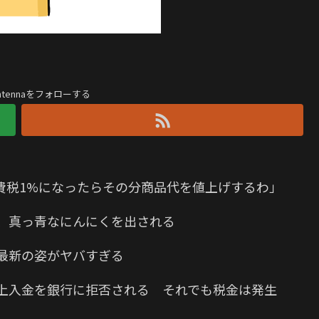
antennaをフォローする
費税1%になったらその分商品代を値上げするわ」
、真っ青なにんにくを出される
最新の姿がヤバすぎる
の売上入金を銀行に拒否される それでも税金は発生