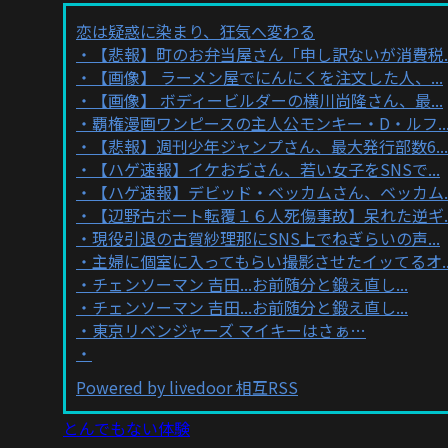
恋は疑惑に染まり、狂気へ変わる
【悲報】町のお弁当屋さん「申し訳ないが消費税..
【画像】 ラーメン屋でにんにくを注文した人、...
【画像】 ボディービルダーの横川尚隆さん、最...
覇権漫画ワンピースの主人公モンキー・D・ルフ..
【悲報】週刊少年ジャンプさん、最大発行部数6...
【ハゲ速報】イケおぢさん、若い女子をSNSで...
【ハゲ速報】デビッド・ベッカムさん、ベッカム..
【辺野古ボート転覆１６人死傷事故】呆れた逆ギ..
現役引退の古賀紗理那にSNS上でねぎらいの声...
主婦に個室に入ってもらい撮影させたイッてるオ..
チェンソーマン 吉田...お前随分と鍛え直し...
チェンソーマン 吉田...お前随分と鍛え直し...
東京リベンジャーズ マイキーはさぁ…
Powered by livedoor 相互RSS
とんでもない体験