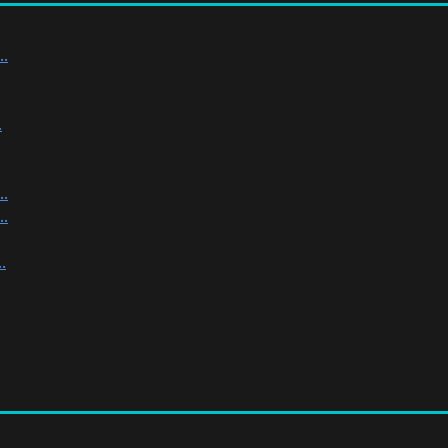
.
.
.
.
.