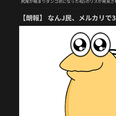
尻尾が絡まりダンゴ状になった4匹のリスが発見さ
【朗報】 なんJ民、メルカリで3