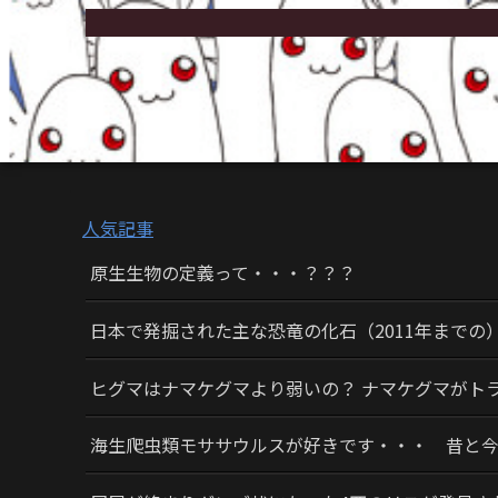
人気記事
原生生物の定義って・・・？？？
日本で発掘された主な恐竜の化石（2011年までの
ヒグマはナマケグマより弱いの？ ナマケグマがト
海生爬虫類モササウルスが好きです・・・ 昔と