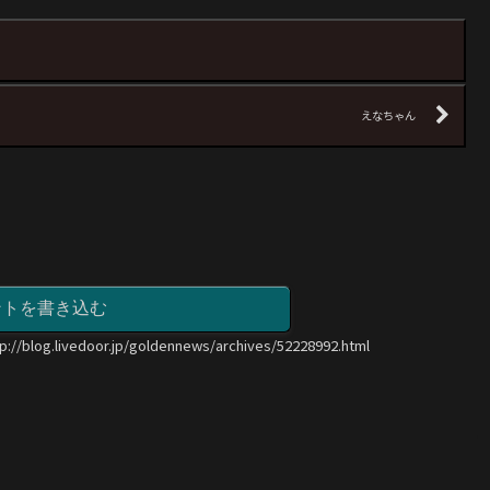
えなちゃん
ントを書き込む
tp://blog.livedoor.jp/goldennews/archives/52228992.html