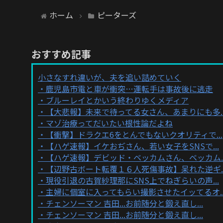
ホーム
ピーターズ
おすすめ記事
小さなすれ違いが、夫を追い詰めていく
鹿児島市電と車が衝突…運転手は事故後に逃走
ブルーレイとかいう終わりゆくメディア
【大悲報】未来で待ってる女さん、あまりにも多..
マゾ治療ってだいたい根性論だよね
【衝撃】ドラクエ6をとんでもないクオリティで...
【ハゲ速報】イケおぢさん、若い女子をSNSで...
【ハゲ速報】デビッド・ベッカムさん、ベッカム..
【辺野古ボート転覆１６人死傷事故】呆れた逆ギ..
現役引退の古賀紗理那にSNS上でねぎらいの声...
主婦に個室に入ってもらい撮影させたイッてるオ..
チェンソーマン 吉田...お前随分と鍛え直し...
チェンソーマン 吉田...お前随分と鍛え直し...