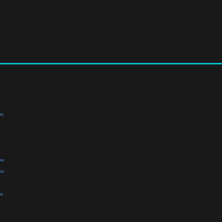
.
.
.
.