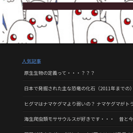
人気記事
原生生物の定義って・・・？？？
日本で発掘された主な恐竜の化石（2011年までの
ヒグマはナマケグマより弱いの？ ナマケグマがト
海生爬虫類モササウルスが好きです・・・ 昔と