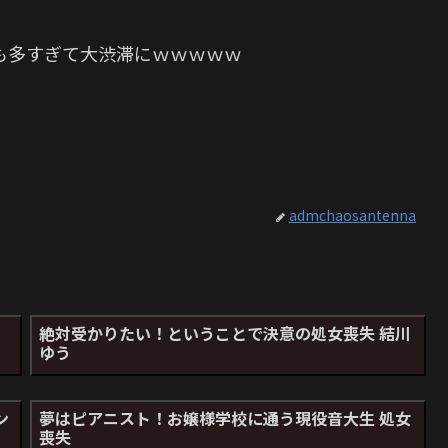
も多すぎて大渋滞にｗｗｗｗｗ
admchaosantenna
絶対受かりたい！ということで決意の処女喪失 結川
ゆう
ン
夢はピアニスト！お嬢様学校に通う現役音大生 処女
喪失