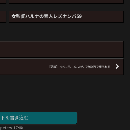
女監督ハルナの素人レズナンパ59
【朗報】 なんJ民、メルカリで300円で売られる
ントを書き込む
/peters-1746/