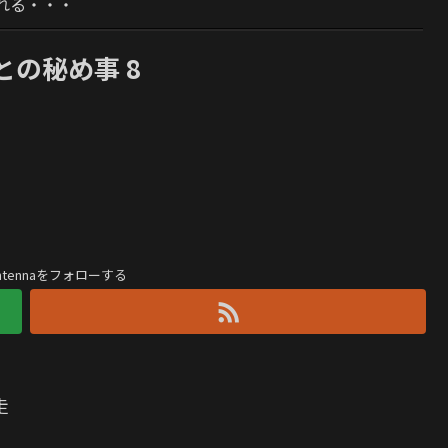
れる・・・
の秘め事 8
antennaをフォローする
走