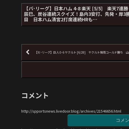
【パ･リーグ】日本ハム 4-8 楽天 [5/5] 楽天7連
辰巳、炭谷連続スクイズ！島内3安打、先発・岸3
目 日本ハム清宮2打席連続HRも…
【セ･リーグ】巨人 0-6 ヤクルト [6/28] ヤクルト降雨コールド勝ち
コメント
http://spportsnews.livedoor.blog/archives/21546656.html
コメ