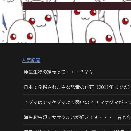
人気記事
原生生物の定義って・・・？？？
日本で発掘された主な恐竜の化石（2011年までの
ヒグマはナマケグマより弱いの？ ナマケグマがト
海生爬虫類モササウルスが好きです・・・ 昔と