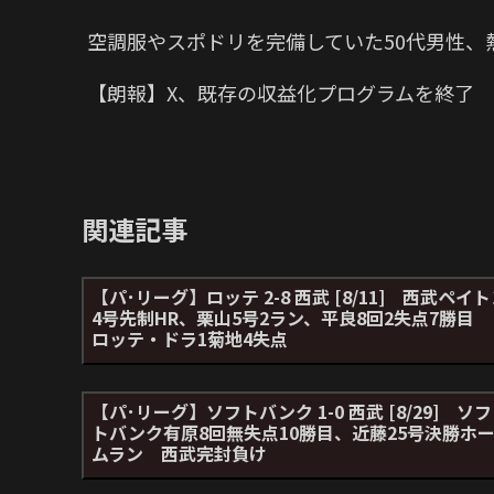
空調服やスポドリを完備していた50代男性、
【朗報】X、既存の収益化プログラムを終了
関連記事
【パ･リーグ】ロッテ 2-8 西武 [8/11] 西武ペイ
4号先制HR、栗山5号2ラン、平良8回2失点7勝目
ロッテ・ドラ1菊地4失点
【パ･リーグ】ソフトバンク 1-0 西武 [8/29] ソフ
トバンク有原8回無失点10勝目、近藤25号決勝ホ
ムラン 西武完封負け