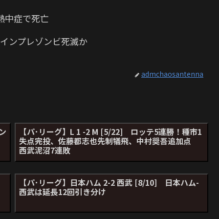
熱中症で死亡
 インプレゾンビ死滅か
admchaosantenna
トン
【パ･リーグ】L 1 -2 M [5/22] ロッテ5連勝！種市1
失点完投、佐藤都志也先制犠飛、中村奨吾追加点
西武泥沼7連敗
【パ･リーグ】日本ハム 2-2 西武 [8/10] 日本ハム-
ー
西武は延長12回引き分け