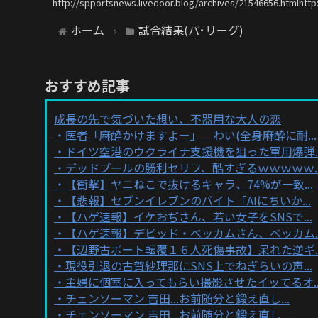
http://spportsnews.livedoor.blog/archives/21546656.htmlhttp
ホーム
試合結果(パ･リーグ)
おすすめ記事
成長の先で気づいた想い、不器用な大人の恋
医者「麻酔かけますよー」 わい(全身麻酔に耐...
ドイツ空港のウクライナ支援機を狙った軍用爆弾..
デッドプールの勝利セリフ、酷すぎるｗｗｗｗｗ..
【衝撃】ヤニねこで抜けるキャラ、74%が一致...
【悲報】セブンイレブンのバイト「AIにちいか...
【ハゲ速報】イケおぢさん、若い女子をSNSで...
【ハゲ速報】デビッド・ベッカムさん、ベッカム..
【辺野古ボート転覆１６人死傷事故】呆れた逆ギ..
現役引退の古賀紗理那にSNS上でねぎらいの声...
主婦に個室に入ってもらい撮影させたイッてるオ..
チェンソーマン 吉田...お前随分と鍛え直し...
チェンソーマン 吉田...お前随分と鍛え直し...