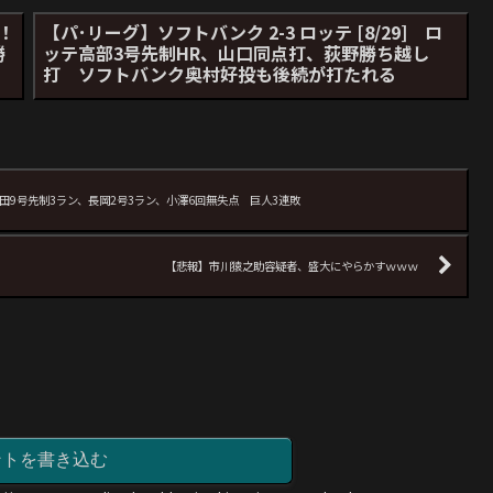
勝！
【パ･リーグ】ソフトバンク 2-3 ロッテ [8/29] ロ
勝
ッテ高部3号先制HR、山口同点打、荻野勝ち越し
打 ソフトバンク奥村好投も後続が打たれる
 山田9号先制3ラン、長岡2号3ラン、小澤6回無失点 巨人3連敗
【悲報】市川猿之助容疑者、盛大にやらかすｗｗｗ
ントを書き込む