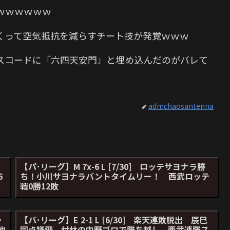
ｗｗｗｗｗｗ
くって空気抵抗を減らすチート技が発覚ｗｗｗ
ソースコードに「六四天安門」と埋め込んだのがバレて
admchaosantenna
【パ･リーグ】M 7x-6 L [7/30] ロッテサヨナラ勝
6
ち！小川サヨナラバントタイムリー！ 西武ロッテ
戦0勝12敗
ッ
【パ･リーグ】E 2-1 L [6/30] 楽天連敗脱出 辰巳
也
同点犠飛、村林の内野ゴロで勝ち越し 西武連勝ス