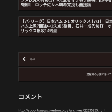
5勝目 ロッテ佐々木朗希完投も無援護
【パ･リーグ】日本ハム 2-1 オリックス [7/1] 日
ハム上沢7回途中1失点5勝目、石井一成先制打 オ
リックス拙攻14残塁
あや
琵琶湖の水面で浮いて
コメント
http://spportsnews.livedoor.blog/archives/22235355.html