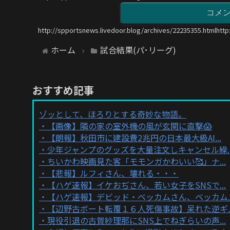
コメ
http://spportsnews.livedoor.blog/archives/22235355.htmlhttp
ホーム
試合結果(パ･リーグ)
おすすめ記事
ゾッとして、ほろりとする奇妙な物語。
【画像】隣の家の室外機の風が玄関に直撃😱
【朗報】秋田市に建設費2兆円の日本最大級AI...
少年ジャンプのグッズを大量注文しキャンセル繰..
ちいかわ映画見た客「モモンガかわいい🥰」ナ...
【悲報】ルフィさん、壊れる・・・
【ハゲ速報】イケおぢさん、若い女子をSNSで...
【ハゲ速報】デビッド・ベッカムさん、ベッカム..
【辺野古ボート転覆１６人死傷事故】呆れた逆ギ..
現役引退の古賀紗理那にSNS上でねぎらいの声...