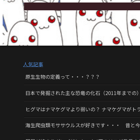
人気記事
原生生物の定義って・・・？？？
日本で発掘された主な恐竜の化石（2011年までの
ヒグマはナマケグマより弱いの？ ナマケグマがト
海生爬虫類モササウルスが好きです・・・ 昔と