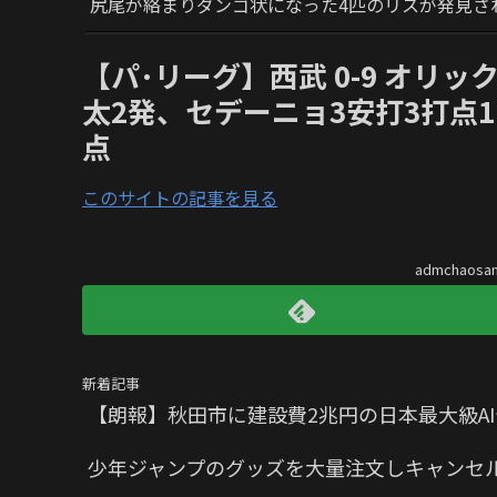
尻尾が絡まりダンゴ状になった4匹のリスが発見さ
【パ･リーグ】西武 0-9 オリッ
太2発、セデーニョ3安打3打点
点
このサイトの記事を見る
admchaos
新着記事
【朗報】秋田市に建設費2兆円の日本最大級A
少年ジャンプのグッズを大量注文しキャンセル繰