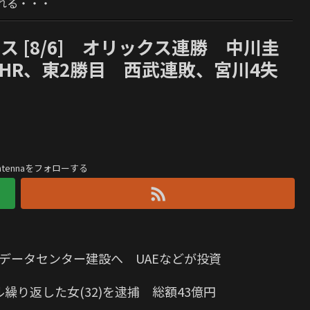
れる・・・
クス [8/6] オリックス連勝 中川圭
1HR、東2勝目 西武連敗、宮川4失
antennaをフォローする
Iデータセンター建設へ UAEなどが投資
り返した女(32)を逮捕 総額43億円