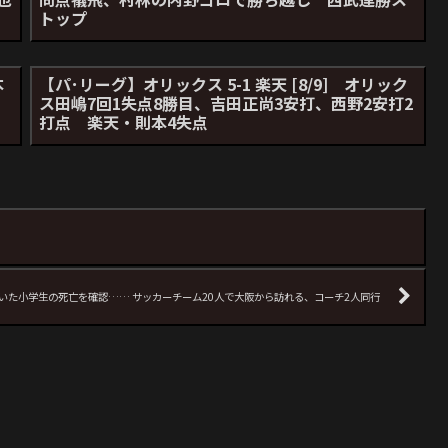
トップ
本
【パ･リーグ】オリックス 5-1 楽天 [8/9] オリック
ス田嶋7回1失点8勝目、吉田正尚3安打、西野2安打2
打点 楽天・則本4失点
いた小学生の死亡を確認…… サッカーチーム20人で大阪から訪れる、コーチ2人同行