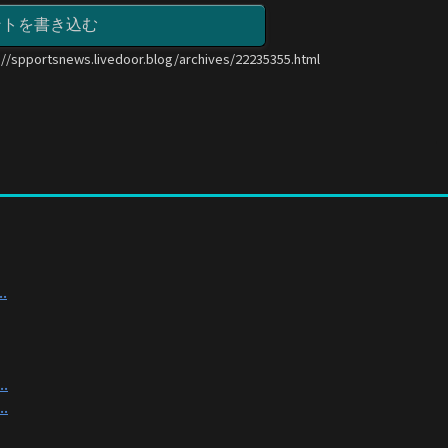
ントを書き込む
://spportsnews.livedoor.blog/archives/22235355.html
.
.
.