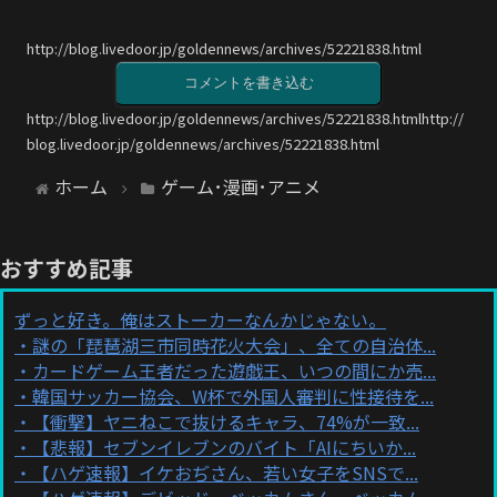
http://blog.livedoor.jp/goldennews/archives/52221838.html
コメントを書き込む
http://blog.livedoor.jp/goldennews/archives/52221838.htmlhttp://
blog.livedoor.jp/goldennews/archives/52221838.html
ホーム
ゲーム･漫画･アニメ
おすすめ記事
ずっと好き。俺はストーカーなんかじゃない。
謎の「琵琶湖三市同時花火大会」、全ての自治体...
カードゲーム王者だった遊戯王、いつの間にか売...
韓国サッカー協会、W杯で外国人審判に性接待を...
【衝撃】ヤニねこで抜けるキャラ、74%が一致...
【悲報】セブンイレブンのバイト「AIにちいか...
【ハゲ速報】イケおぢさん、若い女子をSNSで...