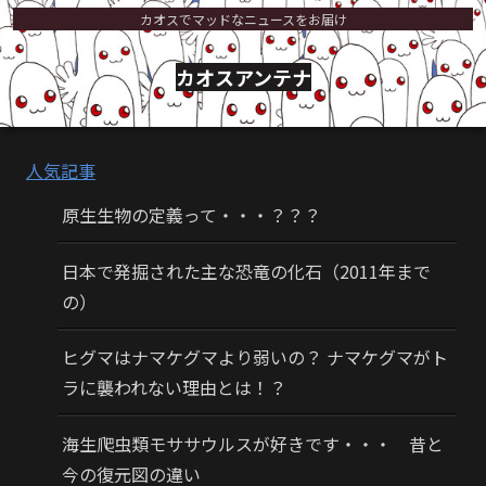
カオスでマッドなニュースをお届け
カオスアンテナ
人気記事
原生生物の定義って・・・？？？
日本で発掘された主な恐竜の化石（2011年まで
の）
ヒグマはナマケグマより弱いの？ ナマケグマがト
ラに襲われない理由とは！？
海生爬虫類モササウルスが好きです・・・ 昔と
今の復元図の違い