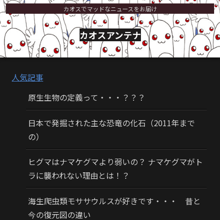
カオスでマッドなニュースをお届け
カオスアンテナ
人気記事
原生生物の定義って・・・？？？
日本で発掘された主な恐竜の化石（2011年まで
の）
ヒグマはナマケグマより弱いの？ ナマケグマがト
ラに襲われない理由とは！？
海生爬虫類モササウルスが好きです・・・ 昔と
今の復元図の違い