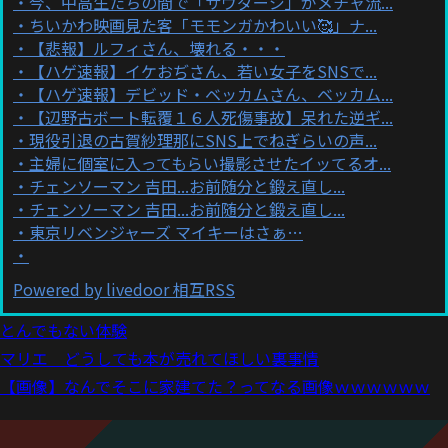
今、中高生たちの間で「サウダージ」がメチャ流...
ちいかわ映画見た客「モモンガかわいい🥰」ナ...
【悲報】ルフィさん、壊れる・・・
【ハゲ速報】イケおぢさん、若い女子をSNSで...
【ハゲ速報】デビッド・ベッカムさん、ベッカム...
【辺野古ボート転覆１６人死傷事故】呆れた逆ギ...
現役引退の古賀紗理那にSNS上でねぎらいの声...
主婦に個室に入ってもらい撮影させたイッてるオ...
チェンソーマン 吉田...お前随分と鍛え直し...
チェンソーマン 吉田...お前随分と鍛え直し...
東京リベンジャーズ マイキーはさぁ…
Powered by livedoor 相互RSS
とんでもない体験
マリエ どうしても本が売れてほしい裏事情
【画像】なんでそこに家建てた？ってなる画像ｗｗｗｗｗｗ