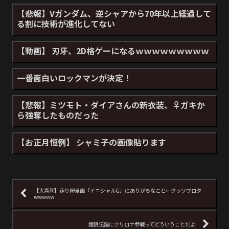
【悲報】Vガンダム、逆シャアから70年以上経過して
る割に技術が進化してない
【動画】 刃牙、2D格ゲーになるｗｗｗｗｗｗｗｗｗ
一番面白いロックマンが決定！
【悲報】ミツモト・ダイアさんの新衣装、♀ガキか
ら強奪したものだった
【お正月恒例】 シャミ子の画像貼ります
【大喜利】走り屋漫画『イニシャルG』にありがちなこと←クッソワロタ
wwwww
餓狼伝説にクリロナ参戦ってどういうことだよ