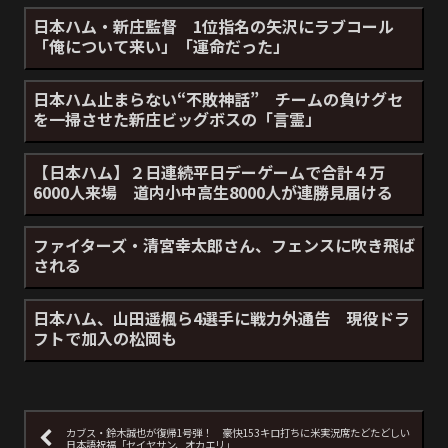
日本ハム・新庄監督 1位指名の矢沢にラブコール
「俺について来い」「運命だった」
日本ハム止まらない“不敗神話” チームの負けグセ
を一掃させた新庄ビッグボスの「言霊」
【日本ハム】２日連続平日デーゲームで合計４万
6000人来場 道内小中高生8000人が連勝見届ける
ファイターズ・清宮幸太郎さん、フェンスに吹き飛ば
される
日本ハム、山田遥楓ら4選手に戦力外通告 現役ドラ
フトで加入の松岡も
カブス・鈴木誠也が復帰1号弾！ 豪快153キロ打ちに米実況席たどたどしい
日本語祝福「セイヤサン、オカエリ」