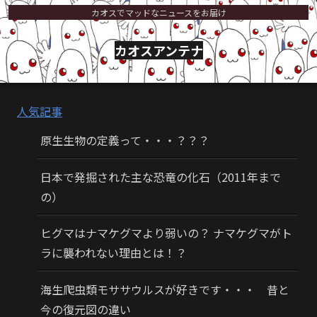
カオスでマッドなニュースをお届け
カオスアンテナ
人気記事
原生生物の定義って・・・？？？
日本で発掘された主な恐竜の化石（2011年まで
の）
ヒグマはナマケグマより弱いの？ ナマケグマがト
ラに襲われない理由とは！？
海生爬虫類モササウルスが好きです・・・ 昔と
今の復元図の違い