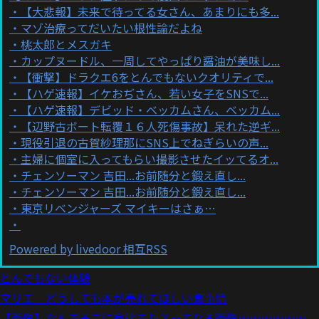
【大悲報】未来で待ってる女さん、あまりにも多...
マゾ治療ってだいたい根性論だよね
桃太郎とメスガキ
カップヌードル、一周してやっぱり醤油が美味し...
【衝撃】ドラクエ6をとんでもないクオリティで...
【ハゲ速報】イケおぢさん、若い女子をSNSで...
【ハゲ速報】デビッド・ベッカムさん、ベッカム...
【辺野古ボート転覆１６人死傷事故】呆れた逆ギ...
現役引退の古賀紗理那にSNS上でねぎらいの声...
主婦に個室に入ってもらい撮影させたイッてるオ...
チェンソーマン 吉田...お前随分と鍛え直し...
チェンソーマン 吉田...お前随分と鍛え直し...
東京リベンジャーズ マイキーはさぁ…
Powered by livedoor 相互RSS
とんでもない体験
マリエ どうしても本が売れてほしい裏事情
【画像】なんでそこに家建てた？ってなる画像ｗｗｗｗｗｗ