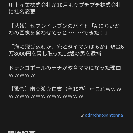
川上産業株式会社が10月よりプチプチ株式会社
に社名変更
【悲報】セブンイレブンのバイト「AIにちいか
わの画像を食わせてっと………できた！」
「海に飛び込むか、俺とタイマンはるか」現金6
万8000円を脅し取った18歳の男を逮捕
ドランゴボールのチチが教育ママになった理由
ｗｗｗｗｗ
【驚愕】幽☆遊☆白書（全19巻）←これｗｗｗ
ｗｗｗｗｗｗｗｗｗｗｗｗｗｗ
admchaosantenna