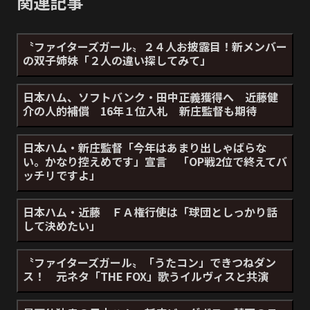
関連記事
〝ファイターズガール〟２４人お披露目！新メンバー
の双子姉妹「２人の違い探してみて」
日本ハム、ソフトバンク・田中正義獲得へ 近藤健
介の人的補償 16年１位入札 新庄監督も期待
日本ハム・新庄監督「今年はあまり出しゃばらな
い。かなり控えめです」宣言 「OP戦2位で終えてバ
ッチリですよ」
日本ハム・近藤 ＦＡ権行使は「球団としっかり話
して決めたい」
〝ファイターズガール〟「うたコン」できつねダン
ス！ 元ネタ「THE FOX」歌うイルヴィスと共演