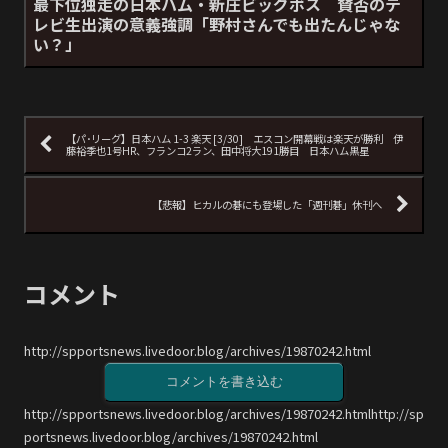
最下位独走の日本ハム・新庄ビッグボス 賛否のテ
レビ生出演の意義強調「野村さんでも出たんじゃな
い？」
【パ･リーグ】日本ハム 1-3 楽天 [3/30] エスコン開幕戦は楽天が勝利 伊
藤裕季也1号HR、フランコ2ラン、田中将大191勝目 日本ハム黒星
【悲報】ヒカルの碁にも登場した「週刊碁」休刊へ
コメント
http://spportsnews.livedoor.blog/archives/19870242.html
コメントを書き込む
http://spportsnews.livedoor.blog/archives/19870242.htmlhttp://sp
portsnews.livedoor.blog/archives/19870242.html