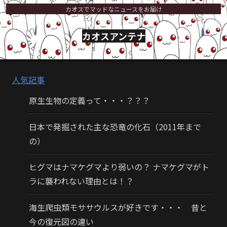
カオスでマッドなニュースをお届け
カオスアンテナ
人気記事
原生生物の定義って・・・？？？
日本で発掘された主な恐竜の化石（2011年まで
の）
ヒグマはナマケグマより弱いの？ ナマケグマがト
ラに襲われない理由とは！？
海生爬虫類モササウルスが好きです・・・ 昔と
今の復元図の違い