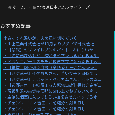
ホーム
北海道日本ハムファイターズ
おすすめ記事
小さなすれ違いが、夫を追い詰めていく
川上産業株式会社が10月よりプチプチ株式会社...
【悲報】セブンイレブンのバイト「AIにちいか...
「海に飛び込むか、俺とタイマンはるか」現金6...
ドランゴボールのチチが教育ママになった理由ｗ...
【驚愕】幽☆遊☆白書（全19巻）←これｗｗｗ...
【ハゲ速報】イケおぢさん、若い女子をSNSで...
【ハゲ速報】デビッド・ベッカムさん、ベッカム...
【辺野古ボート転覆１６人死傷事故】呆れた逆ギ...
現役引退の古賀紗理那にSNS上でねぎらいの声...
主婦に個室に入ってもらい撮影させたイッてるオ...
チェンソーマン 吉田...お前随分と鍛え直し...
チェンソーマン 吉田...お前随分と鍛え直し...
東京リベンジャーズ マイキーはさぁ…