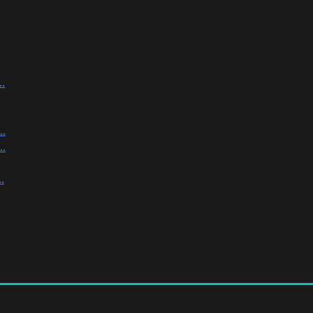
.
.
.
.