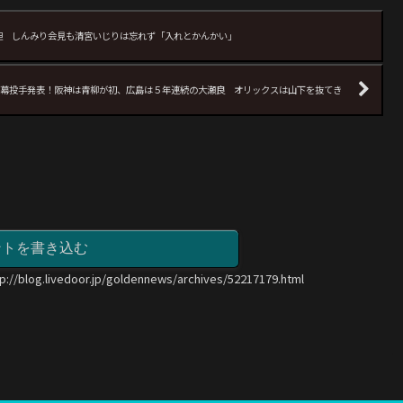
胆 しんみり会見も清宮いじりは忘れず「入れとかんかい」
幕投手発表！阪神は青柳が初、広島は５年連続の大瀬良 オリックスは山下を抜てき
ントを書き込む
tp://blog.livedoor.jp/goldennews/archives/52217179.html