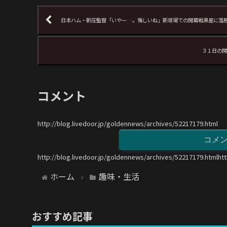
日本ハム・新庄監督「いやー…。悔しいね」新球場での開幕戦黒星に落
３１日の開
コメント
http://blog.livedoor.jp/goldennews/archives/52217179.html
コメ
http://blog.livedoor.jp/goldennews/archives/52217179.htmlht
ホーム
趣味・生活
おすすめ記事