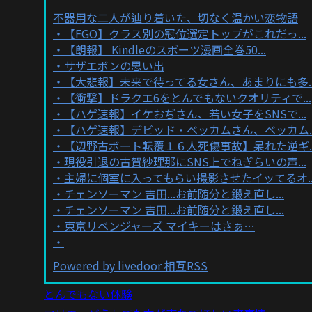
不器用な二人が辿り着いた、切なく温かい恋物語
【FGO】クラス別の冠位選定トップがこれだっ...
【朗報】 Kindleのスポーツ漫画全巻50...
サザエボンの思い出
【大悲報】未来で待ってる女さん、あまりにも多..
【衝撃】ドラクエ6をとんでもないクオリティで...
【ハゲ速報】イケおぢさん、若い女子をSNSで...
【ハゲ速報】デビッド・ベッカムさん、ベッカム..
【辺野古ボート転覆１６人死傷事故】呆れた逆ギ..
現役引退の古賀紗理那にSNS上でねぎらいの声...
主婦に個室に入ってもらい撮影させたイッてるオ..
チェンソーマン 吉田...お前随分と鍛え直し...
チェンソーマン 吉田...お前随分と鍛え直し...
東京リベンジャーズ マイキーはさぁ…
Powered by livedoor 相互RSS
とんでもない体験