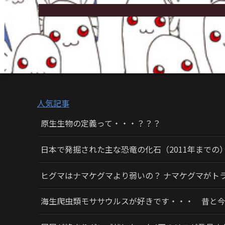
人気記事
原生生物の定義って・・・？？？
日本で発掘された主な恐竜の化石（2011年までの
ヒグマはナマケグマより弱いの？ ナマケグマがト
海生爬虫類モササウルスが好きです・・・ 昔と