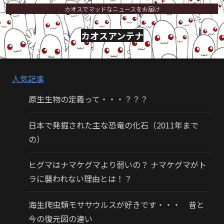
カオスでマッドなニュースをお届け
カオスアンテナ
人気記事
原生生物の定義って・・・？？？
日本で発掘された主な恐竜の化石（2011年まで
の）
ヒグマはナマケグマより弱いの？ ナマケグマがト
ラに襲われない理由とは！？
海生爬虫類モササウルスが好きです・・・ 昔と
今の復元図の違い