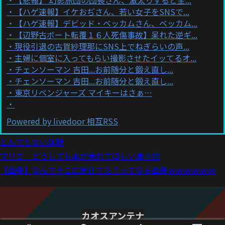
【ハゲ速報】イケおぢさん、若い女子をSNSで...
【ハゲ速報】デビッド・ベッカムさん、ベッカム...
【辺野古ボート転覆１６人死傷事故】呆れた逆ギ...
現役引退の古賀紗理那にSNS上でねぎらいの声...
主婦に個室に入ってもらい撮影させたイッてるオ...
チェンソーマン 吉田...お前随分と鍛え直し...
チェンソーマン 吉田...お前随分と鍛え直し...
東京リベンジャーズ マイキーはさぁ…
Powered by livedoor 相互RSS
とんでもない体験
マリエ どうしても本が売れてほしい裏事情
【画像】なんでそこに家建てた？ってなる画像ｗｗｗｗｗｗ
カオスアンテナ