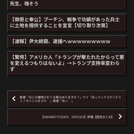
先生、強そう
【御恩と奉公】プーチン、戦争で功績があった兵士
に土地を提供することを宣言【切り取り次第】
【速報】尹大統領、逮捕へｗｗｗｗｗｗｗｗｗ
【驚愕】アメリカ人「トランプが撃たれたからって票
を変えるつもりはないよ」→トランプ支持率変わら
ず
医者「なにか服用されてる薬はありますか？」ワイ「あっフィナステリドと
ミノキシジルを少々…」医者「あっ…」
【SAKAMOTODAYS DAYS102】終幕【感想まとめ】