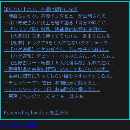
知らない土地で、主婦は孤独になる
映画ちいかわ、声優インタビューが公開される
江口寿史さんが炎上を経て語る「自分の絵ごと、...
「トランプ級」戦艦、建造費は総額43兆円か
【大悲報】未来で待ってる女さん、あまりにも多...
【衝撃】ドラクエ6をとんでもないクオリティで...
【ハゲ速報】イケおぢさん、若い女子をSNSで...
【ハゲ速報】デビッド・ベッカムさん、ベッカム...
【辺野古ボート転覆１６人死傷事故】呆れた逆ギ...
現役引退の古賀紗理那にSNS上でねぎらいの声...
主婦に個室に入ってもらい撮影させたイッてるオ...
チェンソーマン 吉田...お前随分と鍛え直し...
チェンソーマン 吉田...お前随分と鍛え直し...
東京リベンジャーズ マイキーはさぁ…
Powered by livedoor 相互RSS
とんでもない体験