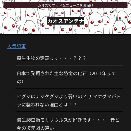
カオスでマッドなニュースをお届け
カオスアンテナ
人気記事
原生生物の定義って・・・？？？
日本で発掘された主な恐竜の化石（2011年まで
の）
ヒグマはナマケグマより弱いの？ ナマケグマがト
ラに襲われない理由とは！？
海生爬虫類モササウルスが好きです・・・ 昔と
今の復元図の違い