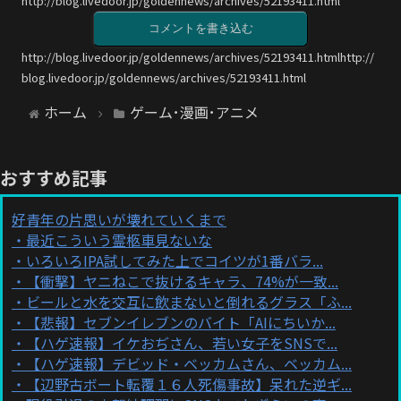
http://blog.livedoor.jp/goldennews/archives/52193411.html
コメントを書き込む
http://blog.livedoor.jp/goldennews/archives/52193411.htmlhttp://
blog.livedoor.jp/goldennews/archives/52193411.html
ホーム
ゲーム･漫画･アニメ
おすすめ記事
好青年の片思いが壊れていくまで
最近こういう霊柩車見ないな
いろいろIPA試してみた上でコイツが1番バラ...
【衝撃】ヤニねこで抜けるキャラ、74%が一致...
ビールと水を交互に飲まないと倒れるグラス「ふ...
【悲報】セブンイレブンのバイト「AIにちいか...
【ハゲ速報】イケおぢさん、若い女子をSNSで...
【ハゲ速報】デビッド・ベッカムさん、ベッカム...
【辺野古ボート転覆１６人死傷事故】呆れた逆ギ...