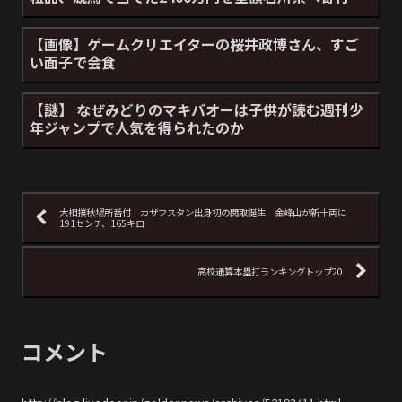
【画像】ゲームクリエイターの桜井政博さん、すご
い面子で会食
【謎】 なぜみどりのマキバオーは子供が読む週刊少
年ジャンプで人気を得られたのか
大相撲秋場所番付 カザフスタン出身初の関取誕生 金峰山が新十両に
191センチ、165キロ
高校通算本塁打ランキングトップ20
コメント