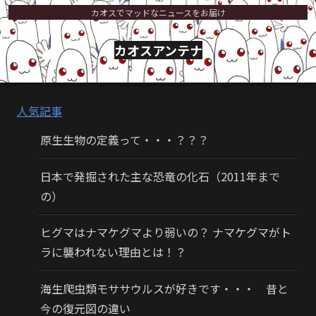
カオスでマッドなニュースをお届け
カオスアンテナ
人気記事
原生生物の定義って・・・？？？
日本で発掘された主な恐竜の化石（2011年まで
の）
ヒグマはナマケグマより弱いの？ ナマケグマがト
ラに襲われない理由とは！？
海生爬虫類モササウルスが好きです・・・ 昔と
今の復元図の違い