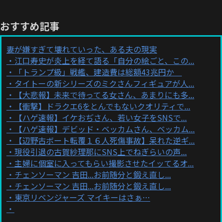
おすすめ記事
妻が嫌すぎて壊れていった、ある夫の現実
江口寿史が炎上を経て語る「自分の絵ごと、この...
「トランプ級」戦艦、建造費は総額43兆円か
タイトーの新シリーズのミクさんフィギュアが人...
【大悲報】未来で待ってる女さん、あまりにも多...
【衝撃】ドラクエ6をとんでもないクオリティで...
【ハゲ速報】イケおぢさん、若い女子をSNSで...
【ハゲ速報】デビッド・ベッカムさん、ベッカム...
【辺野古ボート転覆１６人死傷事故】呆れた逆ギ...
現役引退の古賀紗理那にSNS上でねぎらいの声...
主婦に個室に入ってもらい撮影させたイッてるオ...
チェンソーマン 吉田...お前随分と鍛え直し...
チェンソーマン 吉田...お前随分と鍛え直し...
東京リベンジャーズ マイキーはさぁ…