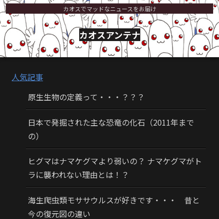
カオスでマッドなニュースをお届け
カオスアンテナ
人気記事
原生生物の定義って・・・？？？
日本で発掘された主な恐竜の化石（2011年まで
の）
ヒグマはナマケグマより弱いの？ ナマケグマがト
ラに襲われない理由とは！？
海生爬虫類モササウルスが好きです・・・ 昔と
今の復元図の違い