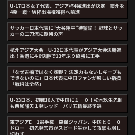
U-17日本女子代表、アジア杯4強進出が決定 豪州を
4発一蹴…W杯出場権獲得へ前進
サッカー日本代表に“大谷翔平”待望論！ 野球とサッ
カーの二刀流に期待の声
杭州アジア大会 U-22日本代表がアジア大会決勝進
出！香港に4-0快勝で13年ぶり優勝に王手
「なぜ古橋ではなく浅野？ 決定力もないしキープも
できないのに」日本代表に中国ファンが厳しい指摘
「戦術は全然」
U-23日本、初戦10人で中国に１－０！松木玖生先制
も西尾隆矢１発レッド パリ五輪最終予選
東アジアE－1選手権 森保ジャパン、中国と０－０
ドロー 初先発宮市がスピード生かして攻撃も崩し
切れず