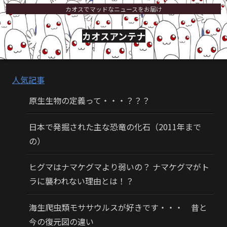
カオスでマッドなニュースをお届け
カオスアンテナ
人気記事
原生生物の定義って・・・？？？
日本で発掘された主な恐竜の化石（2011年まで
の）
ヒグマはナマケグマより弱いの？ ナマケグマがト
ラに襲われない理由とは！？
海生爬虫類モササウルスが好きです・・・ 昔と
今の復元図の違い