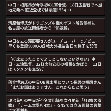
中日・根尾昂が今季初の1軍合流、18日広島戦で本拠
地先発へ 直近登板では最速153キロ
清原和博氏がドラゴンズ中継のゲスト解説候補に
名古屋の放送関係者から〝熱視線〟
中日を去る滝野要さんがユーチューバーでデビュー
早くも登録5000人超 戦力外通告当日の様子を配信
「打席立ったことでよしとしないといけない」中
日・立浪監督、22打席無安打の福留をかばう 11日
はスタメンも無安打
落合博満氏の中日OB戦出場について長男の福嗣さん
「まだお話はありません。これからだと思う」
泥沼貧打の中日が不名誉記録を次々更新「月8度の零
敗」「チーム本塁打4本」…SNSでは立浪監督の言葉
で大喜利も