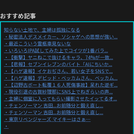
おすすめ記事
知らない土地で、主婦は孤独になる
秘密法人デスメイカー、ソシャゲへの思想が強い...
最近こういう霊柩車見ないな
いろいろIPA試してみた上でコイツが1番バラ...
【衝撃】ヤニねこで抜けるキャラ、74%が一致...
【悲報】セブンイレブンのバイト「AIにちいか...
【ハゲ速報】イケおぢさん、若い女子をSNSで...
【ハゲ速報】デビッド・ベッカムさん、ベッカム...
【辺野古ボート転覆１６人死傷事故】呆れた逆ギ...
現役引退の古賀紗理那にSNS上でねぎらいの声...
主婦に個室に入ってもらい撮影させたイッてるオ...
チェンソーマン 吉田...お前随分と鍛え直し...
チェンソーマン 吉田...お前随分と鍛え直し...
東京リベンジャーズ マイキーはさぁ…