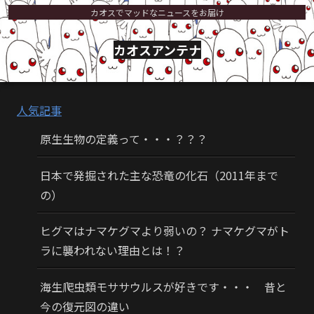
カオスでマッドなニュースをお届け
カオスアンテナ
人気記事
原生生物の定義って・・・？？？
日本で発掘された主な恐竜の化石（2011年まで
の）
ヒグマはナマケグマより弱いの？ ナマケグマがト
ラに襲われない理由とは！？
海生爬虫類モササウルスが好きです・・・ 昔と
今の復元図の違い