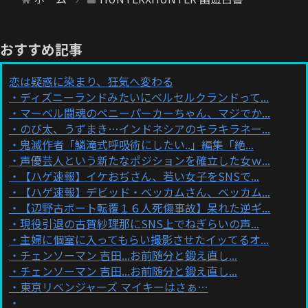
おすすめ記事
恋は疑惑に染まり、狂気へ変わる
ディズニーランドみたいにベルセルクランドって...
マーベル闘魂のペニーパーカーちゃん、マジでか...
のび太、うずまき…インドネシアのキラキラネー...
鬼滅作者「鱗滝式呼吸術にしたい..」編集「絶...
声優芸人という新たなポジションを確立した女ｗ...
【ハゲ速報】イケおぢさん、若い女子をSNSで...
【ハゲ速報】デビッド・ベッカムさん、ベッカム...
【辺野古ボート転覆１６人死傷事故】呆れた逆ギ...
現役引退の古賀紗理那にSNS上でねぎらいの声...
主婦に個室に入ってもらい撮影させたイッてるオ...
チェンソーマン 吉田...お前随分と鍛え直し...
チェンソーマン 吉田...お前随分と鍛え直し...
東京リベンジャーズ マイキーはさぁ…