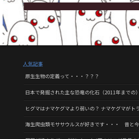
人気記事
原生生物の定義って・・・？？？
日本で発掘された主な恐竜の化石（2011年までの
ヒグマはナマケグマより弱いの？ ナマケグマがト
海生爬虫類モササウルスが好きです・・・ 昔と