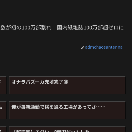
数が初の100万部割れ 国内紙雑誌100万部超ゼロに
admchaosantenna
さ
オナラバズーカ充填完了😡
も
俺が毎朝通勤で横を通る工場があってさ……
る
【超速報】エグい、8億円ゲットした。