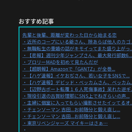
おすすめ記事
先輩と後輩、距離が変わった日から始まる恋
近所のコープにいる爺さん、隙あらば他人のカゴ..
無職転生の重婚の話がキモイってまた盛り上がっ..
【悲報】週刊少年ジャンプさん、最大発行部数6...
ブロリーMADを初めて見たんだが
【超朗報】Amazonで「GANTZ」が全巻...
【ハゲ速報】イケおぢさん、若い女子をSNSで...
【ハゲ速報】デビッド・ベッカムさん、ベッカム..
【辺野古ボート転覆１６人死傷事故】呆れた逆ギ..
現役引退の古賀紗理那にSNS上でねぎらいの声...
主婦に個室に入ってもらい撮影させたイッてるオ..
チェンソーマン 吉田...お前随分と鍛え直し...
チェンソーマン 吉田...お前随分と鍛え直し...
東京リベンジャーズ マイキーはさぁ…