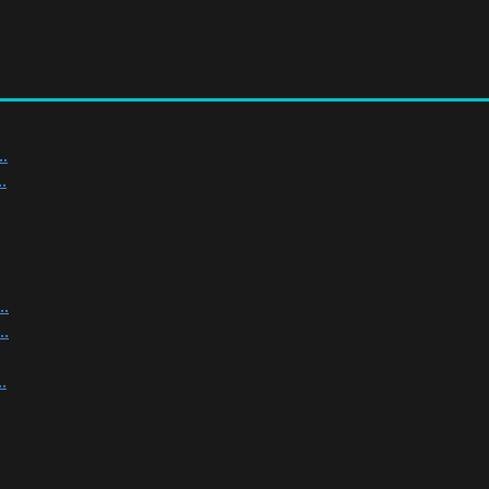
.
.
.
.
.