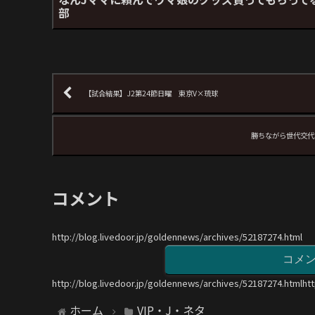
部
【試合結果】J2第24節日曜 東京V×琉球
勝ちながら世代交代
コメント
http://blog.livedoor.jp/goldennews/archives/52187274.html
コメ
http://blog.livedoor.jp/goldennews/archives/52187274.htmlht
ホーム
VIP・J・ネタ