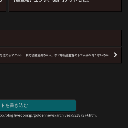
を進めるヤクルト…自力優勝消滅の巨人、なぜ原辰徳監督の下で若手が育たないのか
ントを書き込む
tp://blog.livedoor.jp/goldennews/archives/52187274.html