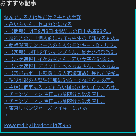
おすすめ記事
悩んでいるのは私だけ？夫との距離
みいちゃん、セコカンになる
【朗報】明日8月8日は銀だこの日！先着88名...
奈須きのこ「個人的にもぽち先生の『姉なるもの...
覇権漫画ワンピースの主人公モンキー・D・ルフ...
【悲報】週刊少年ジャンプさん、最大発行部数6...
【ハゲ速報】イケおぢさん、若い女子をSNSで...
【ハゲ速報】デビッド・ベッカムさん、ベッカム...
【辺野古ボート転覆１６人死傷事故】呆れた逆ギ...
現役引退の古賀紗理那にSNS上でねぎらいの声...
主婦に個室に入ってもらい撮影させたイッてるオ...
チェンソーマン 吉田...お前随分と鍛え直し...
チェンソーマン 吉田...お前随分と鍛え直し...
東京リベンジャーズ マイキーはさぁ…
Powered by livedoor 相互RSS