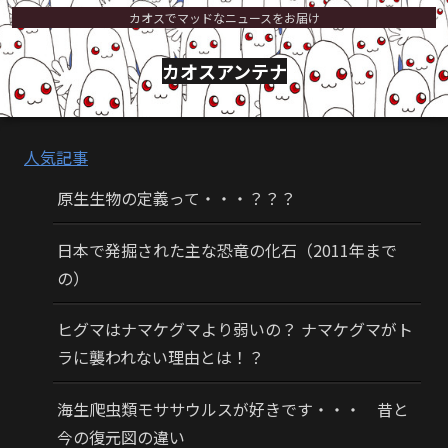
カオスでマッドなニュースをお届け
カオスアンテナ
人気記事
原生生物の定義って・・・？？？
日本で発掘された主な恐竜の化石（2011年まで
の）
ヒグマはナマケグマより弱いの？ ナマケグマがト
ラに襲われない理由とは！？
海生爬虫類モササウルスが好きです・・・ 昔と
今の復元図の違い