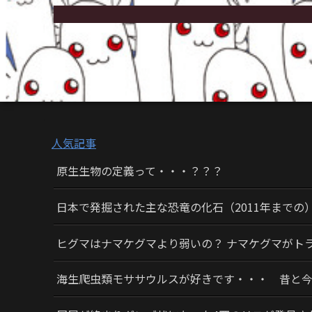
人気記事
原生生物の定義って・・・？？？
日本で発掘された主な恐竜の化石（2011年までの
ヒグマはナマケグマより弱いの？ ナマケグマがト
海生爬虫類モササウルスが好きです・・・ 昔と