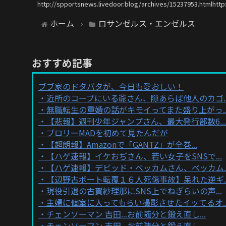
http://spportsnews.livedoor.blog/archives/15237953.htmlhttp
ホーム
ロサンゼルス・エンゼルス
おすすめ記事
ブブ家のドタバタが、今日も愛おしい！
近所のコープにいる爺さん、隙あらば他人のカゴ..
無職転生の重婚の話がキモイってまた盛り上がっ..
【悲報】週刊少年ジャンプさん、最大発行部数6...
ブロリーMADを初めて見たんだが
【超朗報】Amazonで「GANTZ」が全巻...
【ハゲ速報】イケおぢさん、若い女子をSNSで...
【ハゲ速報】デビッド・ベッカムさん、ベッカム..
【辺野古ボート転覆１６人死傷事故】呆れた逆ギ..
現役引退の古賀紗理那にSNS上でねぎらいの声...
主婦に個室に入ってもらい撮影させたイッてるオ..
チェンソーマン 吉田...お前随分と鍛え直し...
チェンソーマン 吉田...お前随分と鍛え直し...