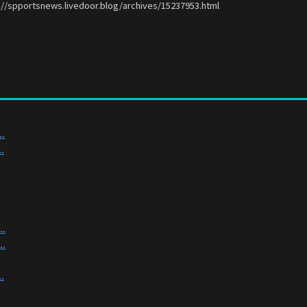
://spportsnews.livedoor.blog/archives/15237953.html
.
.
.
.
.