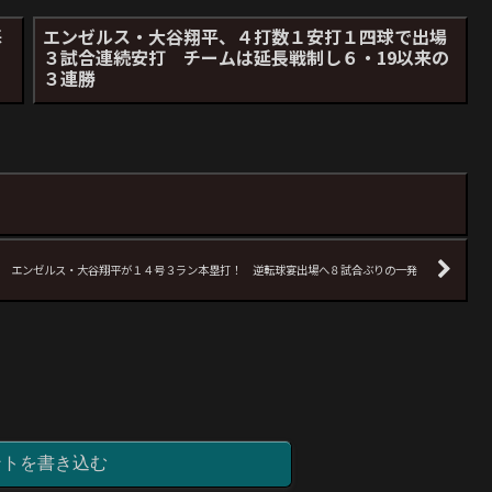
蘇
エンゼルス・大谷翔平、４打数１安打１四球で出場
３試合連続安打 チームは延長戦制し６・19以来の
３連勝
エンゼルス・大谷翔平が１４号３ラン本塁打！ 逆転球宴出場へ８試合ぶりの一発
ントを書き込む