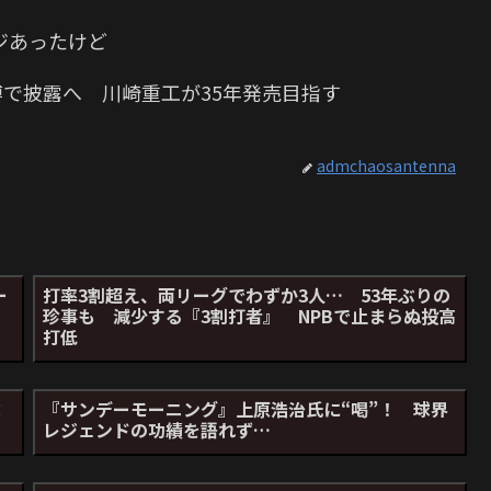
ジあったけど
博で披露へ 川崎重工が35年発売目指す
admchaosantenna
ー
打率3割超え、両リーグでわずか3人… 53年ぶりの
珍事も 減少する『3割打者』 NPBで止まらぬ投高
打低
球
『サンデーモーニング』上原浩治氏に“喝”！ 球界
レジェンドの功績を語れず…