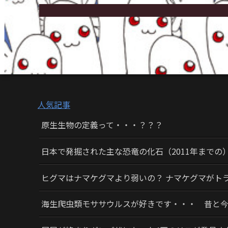
人気記事
原生生物の定義って・・・？？？
日本で発掘された主な恐竜の化石（2011年までの
ヒグマはナマケグマより弱いの？ ナマケグマがト
海生爬虫類モササウルスが好きです・・・ 昔と