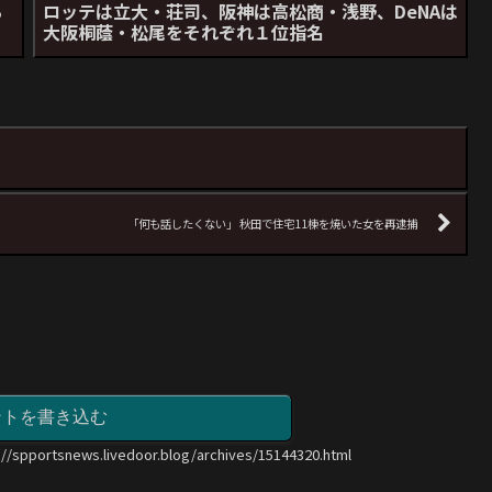
る
ロッテは立大・荘司、阪神は高松商・浅野、DeNAは
大阪桐蔭・松尾をそれぞれ１位指名
「何も話したくない」 秋田で住宅11棟を焼いた女を再逮捕
ントを書き込む
://spportsnews.livedoor.blog/archives/15144320.html