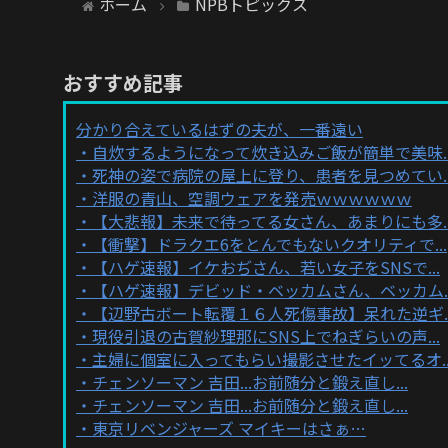
ホーム
NPBトピックス
おすすめ記事
分かり合えているはずの夫が、一番遠い
自炊するようになって炊き込みご飯が簡単で美味..
死神の姿で病院の屋上に登り、患者を見つめてい..
洋服の青山、空調ウェアを発売ｗｗｗｗｗｗ
【大悲報】未来で待ってる女さん、あまりにも多..
【衝撃】ドラクエ6をとんでもないクオリティで...
【ハゲ速報】イケおぢさん、若い女子をSNSで...
【ハゲ速報】デビッド・ベッカムさん、ベッカム..
【辺野古ボート転覆１６人死傷事故】呆れた逆ギ..
現役引退の古賀紗理那にSNS上でねぎらいの声...
主婦に個室に入ってもらい撮影させたイッてるオ..
チェンソーマン 吉田...お前随分と鍛え直し...
チェンソーマン 吉田...お前随分と鍛え直し...
東京リベンジャーズ マイキーはさぁ…