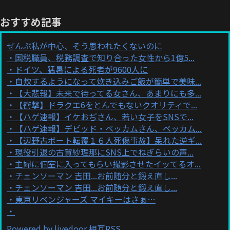
おすすめ記事
ぜんぶ私が中心、そう思われたくないのに
国税職員、税務調査で知り合った女性から1億5...
ドイツ、猛暑による死者が9600人に
自炊するようになって炊き込みご飯が簡単で美味...
【大悲報】未来で待ってる女さん、あまりにも多...
【衝撃】ドラクエ6をとんでもないクオリティで...
【ハゲ速報】イケおぢさん、若い女子をSNSで...
【ハゲ速報】デビッド・ベッカムさん、ベッカム...
【辺野古ボート転覆１６人死傷事故】呆れた逆ギ...
現役引退の古賀紗理那にSNS上でねぎらいの声...
主婦に個室に入ってもらい撮影させたイッてるオ...
チェンソーマン 吉田...お前随分と鍛え直し...
チェンソーマン 吉田...お前随分と鍛え直し...
東京リベンジャーズ マイキーはさぁ…
Powered by livedoor 相互RSS