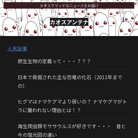
カオスでマッドなニュースをお届け
カオスアンテナ
人気記事
原生生物の定義って・・・？？？
日本で発掘された主な恐竜の化石（2011年まで
の）
ヒグマはナマケグマより弱いの？ ナマケグマがト
ラに襲われない理由とは！？
海生爬虫類モササウルスが好きです・・・ 昔と
今の復元図の違い