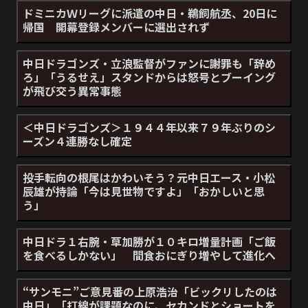
ドミニカＷリーグに派遣の中日・鵜飼航丞、20日に
帰国 開幕登録メンバーに選出されず
中日ドラゴンズ・立浪監督がファンに謝罪も「辞め
ろ」「うるせえ」スタンドからは怒号とブーイング
が飛び交う異常事態
＜中日ドラゴンズ＞１９４４年以来７９年ぶりのシ
ーズン４連勝なし確定
投手転向の根尾はかわいそう？元中日エース・小松
辰雄が持論「今は見世物ですよ」「おかしいと思
う」
中日ドラ１右腕・草加勝が１０キロ増量計画「ご飯
を食べるしかない」 間食おにぎり増やして進化へ
“サンモニ”ご意見番の上原浩治「ビックリしたのは
中日」「打線が課題なのに、セカンドとショートを