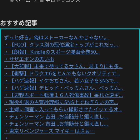
おすすめ記事
ずっと好き。俺はストーカーなんかじゃない。
【FGO】クラス別の冠位選定トップがこれだっ...
【朗報】 Kindleのスポーツ漫画全巻50...
サザエボンの思い出
【大悲報】未来で待ってる女さん、あまりにも多...
【衝撃】ドラクエ6をとんでもないクオリティで...
【ハゲ速報】イケおぢさん、若い女子をSNSで...
【ハゲ速報】デビッド・ベッカムさん、ベッカム...
【辺野古ボート転覆１６人死傷事故】呆れた逆ギ...
現役引退の古賀紗理那にSNS上でねぎらいの声...
主婦に個室に入ってもらい撮影させたイッてるオ...
チェンソーマン 吉田...お前随分と鍛え直し...
チェンソーマン 吉田...お前随分と鍛え直し...
東京リベンジャーズ マイキーはさぁ…