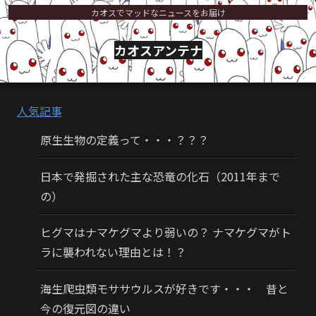
カオスでマッドなニュースをお届け
カオスアンテナ
人気記事
原生生物の定義って・・・？？？
日本で発掘された主な恐竜の化石（2011年まで
の）
ヒグマはナマケグマより弱いの？ ナマケグマがト
ラに襲われない理由とは！？
海生爬虫類モササウルスが好きです・・・ 昔と
今の復元図の違い